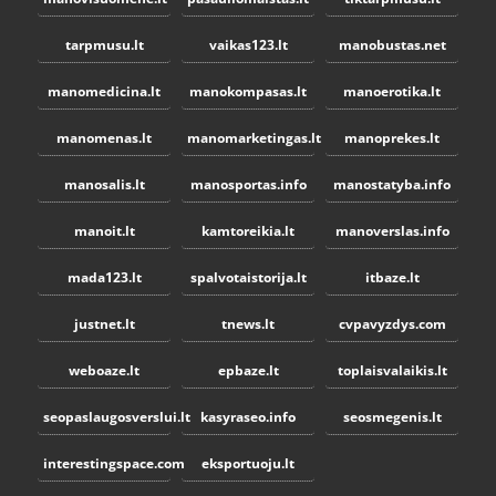
tarpmusu.lt
vaikas123.lt
manobustas.net
manomedicina.lt
manokompasas.lt
manoerotika.lt
manomenas.lt
manomarketingas.lt
manoprekes.lt
manosalis.lt
manosportas.info
manostatyba.info
manoit.lt
kamtoreikia.lt
manoverslas.info
mada123.lt
spalvotaistorija.lt
itbaze.lt
justnet.lt
tnews.lt
cvpavyzdys.com
weboaze.lt
epbaze.lt
toplaisvalaikis.lt
seopaslaugosverslui.lt
kasyraseo.info
seosmegenis.lt
interestingspace.com
eksportuoju.lt