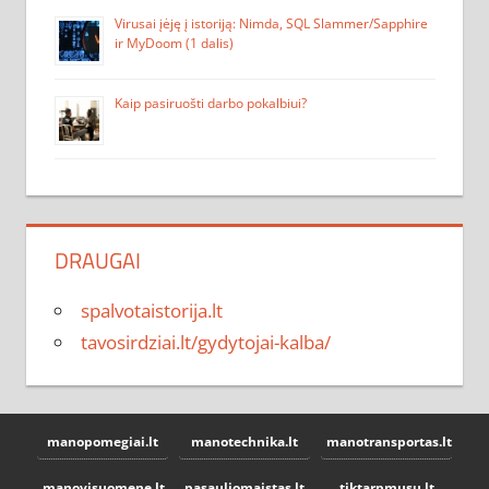
Virusai įėję į istoriją: Nimda, SQL Slammer/Sapphire
ir MyDoom (1 dalis)
Kaip pasiruošti darbo pokalbiui?
DRAUGAI
spalvotaistorija.lt
tavosirdziai.lt/gydytojai-kalba/
manopomegiai.lt
manotechnika.lt
manotransportas.lt
manovisuomene.lt
pasauliomaistas.lt
tiktarpmusu.lt