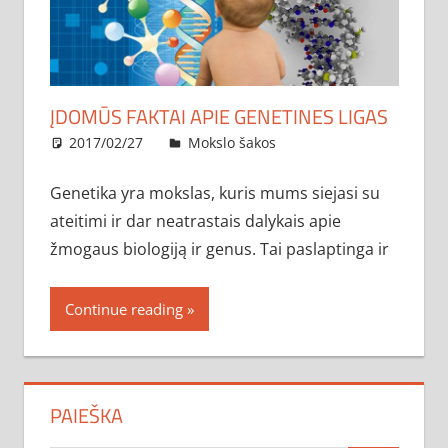
ĮDOMŪS FAKTAI APIE GENETINES LIGAS
2017/02/27
administratorius
Mokslo šakos
Genetika yra mokslas, kuris mums siejasi su
ateitimi ir dar neatrastais dalykais apie
žmogaus biologiją ir genus. Tai paslaptinga ir
Continue reading
PAIEŠKA