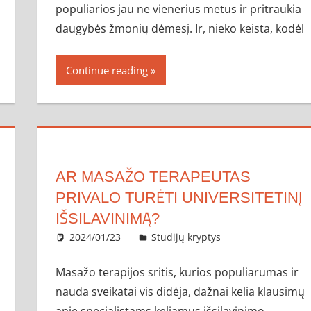
populiarios jau ne vienerius metus ir pritraukia
daugybės žmonių dėmesį. Ir, nieko keista, kodėl
Continue reading
AR MASAŽO TERAPEUTAS
PRIVALO TURĖTI UNIVERSITETINĮ
IŠSILAVINIMĄ?
2024/01/23
administratorius
Studijų kryptys
Masažo terapijos sritis, kurios populiarumas ir
nauda sveikatai vis didėja, dažnai kelia klausimų
apie specialistams keliamus išsilavinimo