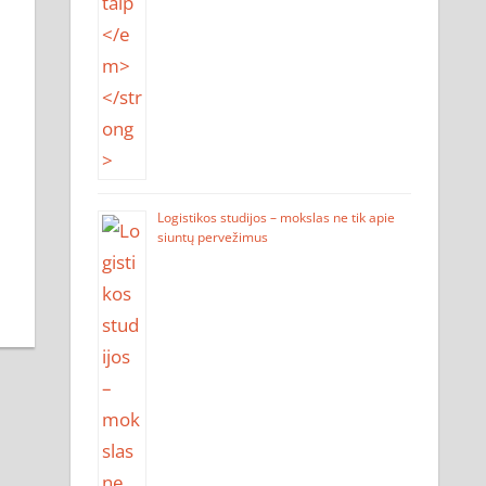
Logistikos studijos – mokslas ne tik apie
siuntų pervežimus