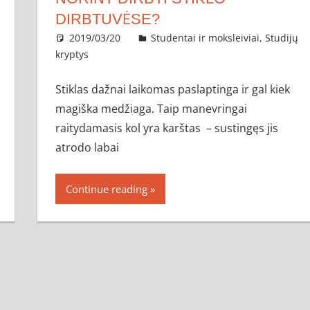
DIRBTUVĖSE?
2019/03/20
administratorius
Studentai ir moksleiviai
,
Studijų
kryptys
Stiklas dažnai laikomas paslaptinga ir gal kiek
magiška medžiaga. Taip manevringai
raitydamasis kol yra karštas – sustingęs jis
atrodo labai
Continue reading