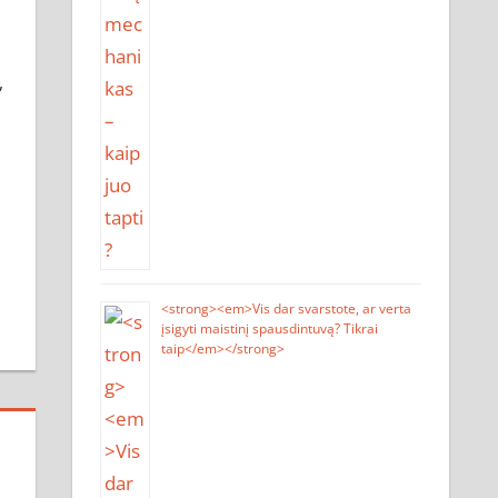
,
d
<strong><em>Vis dar svarstote, ar verta
įsigyti maistinį spausdintuvą? Tikrai
taip</em></strong>