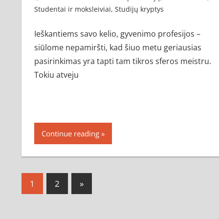
Studentai ir moksleiviai
,
Studijų kryptys
Ieškantiems savo kelio, gyvenimo profesijos –
siūlome nepamiršti, kad šiuo metu geriausias
pasirinkimas yra tapti tam tikros sferos meistru.
Tokiu atveju
Continue reading
Navigacija
Next
1
2
»
Posts
tarp