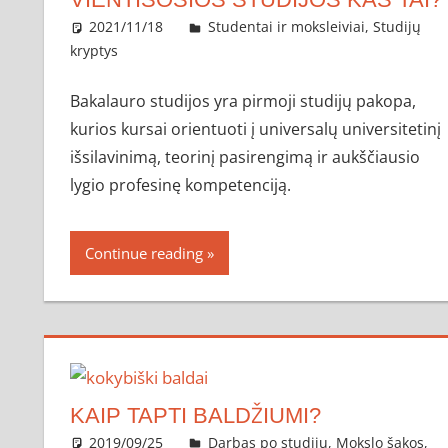
2021/11/18
administratorius
Studentai ir moksleiviai
,
Studijų
kryptys
Bakalauro studijos yra pirmoji studijų pakopa,
kurios kursai orientuoti į universalų universitetinį
išsilavinimą, teorinį pasirengimą ir aukščiausio
lygio profesinę kompetenciją.
Continue reading
KAIP TAPTI BALDŽIUMI?
2019/09/25
administratorius
Darbas po studijų
,
Mokslo šakos
,