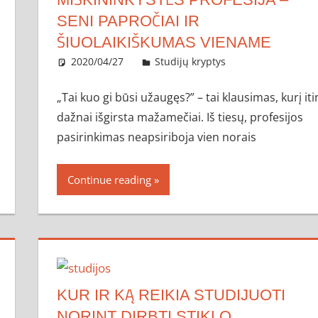
SENI PAPROČIAI IR
ŠIUOLAIKIŠKUMAS VIENAME
2020/04/27
administratorius
Studijų kryptys
„Tai kuo gi būsi užaugęs?” – tai klausimas, kurį iti
dažnai išgirsta mažamečiai. Iš tiesų, profesijos
pasirinkimas neapsiriboja vien norais
Continue reading
KUR IR KĄ REIKIA STUDIJUOTI
NORINT DIRBTI STIKLO