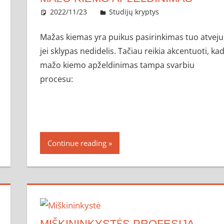
2022/11/23
administratorius
Studijų kryptys
Mažas kiemas yra puikus pasirinkimas tuo atveju
jei sklypas nedidelis. Tačiau reikia akcentuoti, ka
mažo kiemo apželdinimas tampa svarbiu
procesu:
Continue reading
MIŠKININKYSTĖS PROFESIJA –