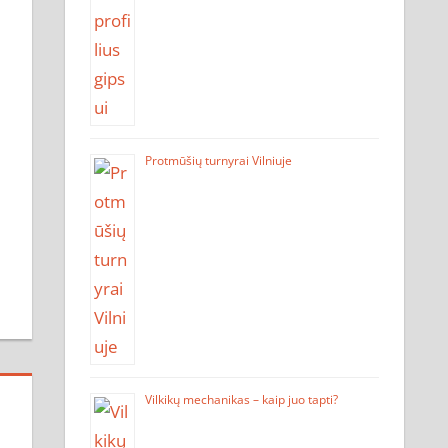
Protmūšių turnyrai Vilniuje
Vilkikų mechanikas – kaip juo tapti?