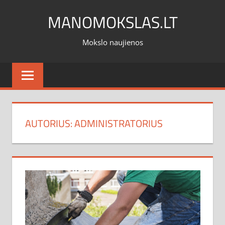
Skip
MANOMOKSLAS.LT
to
content
Mokslo naujienos
AUTORIUS:
ADMINISTRATORIUS