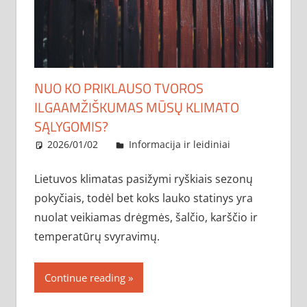
NUO KO PRIKLAUSO TVOROS
ILGAAMŽIŠKUMAS MŪSŲ KLIMATO
SĄLYGOMIS?
2026/01/02
administratorius
Informacija ir leidiniai
Lietuvos klimatas pasižymi ryškiais sezonų
pokyčiais, todėl bet koks lauko statinys yra
nuolat veikiamas drėgmės, šalčio, karščio ir
temperatūrų svyravimų.
Continue reading