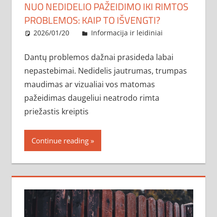
NUO NEDIDELIO PAŽEIDIMO IKI RIMTOS
PROBLEMOS: KAIP TO IŠVENGTI?
2026/01/20
administratorius
Informacija ir leidiniai
Dantų problemos dažnai prasideda labai
nepastebimai. Nedidelis jautrumas, trumpas
maudimas ar vizualiai vos matomas
pažeidimas daugeliui neatrodo rimta
priežastis kreiptis
Continue reading