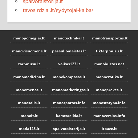
spalvotaistorija.lt
tavosirdziai.lt/gydytojai-kalba/
manopomegiai.lt
manotechnika.lt
manotransportas.lt
manovisuomene.lt
pasauliomaistas.lt
tiktarpmusu.lt
tarpmusu.lt
vaikas123.lt
manobustas.net
manomedicina.lt
manokompasas.lt
manoerotika.lt
manomenas.lt
manomarketingas.lt
manoprekes.lt
manosalis.lt
manosportas.info
manostatyba.info
manoit.lt
kamtoreikia.lt
manoverslas.info
mada123.lt
spalvotaistorija.lt
itbaze.lt