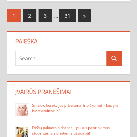
Navigacija
Next
1
2
3
…
31
»
Posts
tarp
įrašų
PAIEŠKA
Search
Search
for:
ĮVAIRŪS PRANEŠIMAI
Smakro korekcijos privalumai ir trūkumai ir kas yra
biorevitalizacija?
Dėžių pakuotojo darbas – puikus pasirinkimas
studentams, norintiems užsidirbti!