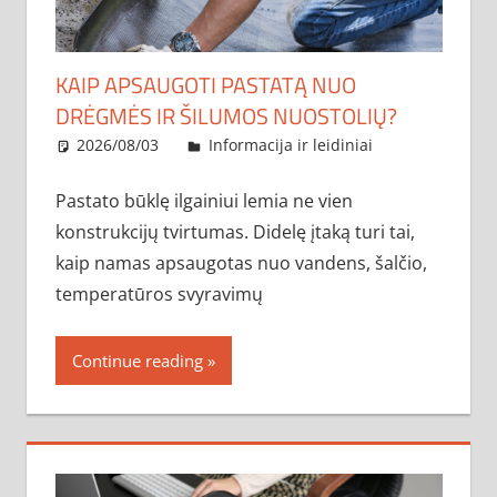
KAIP APSAUGOTI PASTATĄ NUO
DRĖGMĖS IR ŠILUMOS NUOSTOLIŲ?
2026/08/03
administratorius
Informacija ir leidiniai
Pastato būklę ilgainiui lemia ne vien
konstrukcijų tvirtumas. Didelę įtaką turi tai,
kaip namas apsaugotas nuo vandens, šalčio,
temperatūros svyravimų
Continue reading