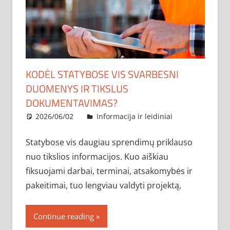
KODĖL STATYBOSE VIS SVARBESNI
DUOMENYS IR TIKSLUS
DOKUMENTAVIMAS?
2026/06/02
administratorius
Informacija ir leidiniai
Statybose vis daugiau sprendimų priklauso
nuo tikslios informacijos. Kuo aiškiau
fiksuojami darbai, terminai, atsakomybės ir
pakeitimai, tuo lengviau valdyti projektą,
Continue reading