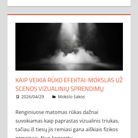
KAIP VEIKIA RŪKO EFEKTAI: MOKSLAS UŽ
SCENOS VIZUALINIŲ SPRENDIMŲ
2026/04/29
administratorius
Mokslo šakos
Renginiuose matomas rūkas dažnai
suvokiamas kaip paprastas vizualinis triukas,
tačiau iš tiesų jis remiasi gana aiškiais fizikos
principais. Nuo koncertų