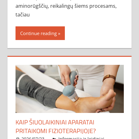
aminorūgščių, reikalingų šiems procesams,
tačiau
Continue reading
KAIP ŠIUOLAIKINIAI APARATAI
PRITAIKOMI FIZIOTERAPIJOJE?
2026/07/23
administratorius
Informacija ir leidiniai