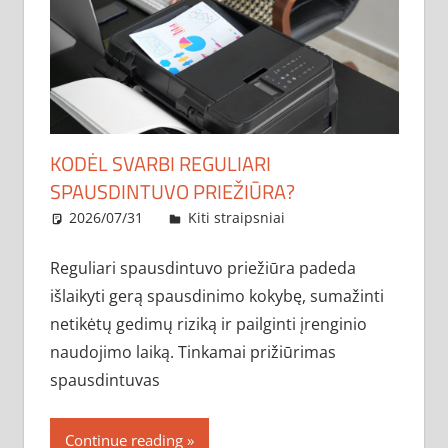
KODĖL SVARBI REGULIARI
SPAUSDINTUVO PRIEŽIŪRA?
2026/07/31
administratorius
Kiti straipsniai
Reguliari spausdintuvo priežiūra padeda
išlaikyti gerą spausdinimo kokybę, sumažinti
netikėtų gedimų riziką ir pailginti įrenginio
naudojimo laiką. Tinkamai prižiūrimas
spausdintuvas
Continue reading