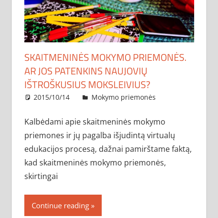
SKAITMENINĖS MOKYMO PRIEMONĖS.
AR JOS PATENKINS NAUJOVIŲ
IŠTROŠKUSIUS MOKSLEIVIUS?
2015/10/14
administratorius
Mokymo priemonės
Kalbėdami apie skaitmeninės mokymo
priemones ir jų pagalba išjudintą virtualų
edukacijos procesą, dažnai pamirštame faktą,
kad skaitmeninės mokymo priemonės,
skirtingai
Continue reading