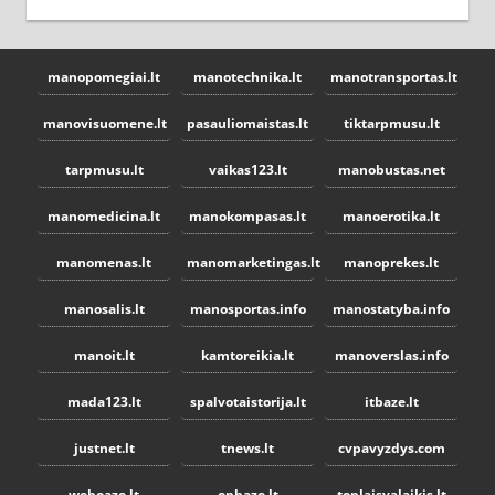
manopomegiai.lt
manotechnika.lt
manotransportas.lt
manovisuomene.lt
pasauliomaistas.lt
tiktarpmusu.lt
tarpmusu.lt
vaikas123.lt
manobustas.net
manomedicina.lt
manokompasas.lt
manoerotika.lt
manomenas.lt
manomarketingas.lt
manoprekes.lt
manosalis.lt
manosportas.info
manostatyba.info
manoit.lt
kamtoreikia.lt
manoverslas.info
mada123.lt
spalvotaistorija.lt
itbaze.lt
justnet.lt
tnews.lt
cvpavyzdys.com
weboaze.lt
epbaze.lt
toplaisvalaikis.lt