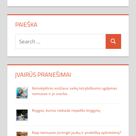
PAIEŠKA
Search
Search
for:
ĮVAIRŪS PRANEŠIMAI
Ikimokyklinio amžiaus vaikų kūrybiškumo ugdymas
namuose ir jo svarba
Knygos, kurios niekada nepaliks knygynų
Kaip namuose įsirengti jaukų ir praktišką apšvietimą?