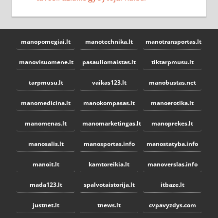
manopomegiai.lt
manotechnika.lt
manotransportas.lt
manovisuomene.lt
pasauliomaistas.lt
tiktarpmusu.lt
tarpmusu.lt
vaikas123.lt
manobustas.net
manomedicina.lt
manokompasas.lt
manoerotika.lt
manomenas.lt
manomarketingas.lt
manoprekes.lt
manosalis.lt
manosportas.info
manostatyba.info
manoit.lt
kamtoreikia.lt
manoverslas.info
mada123.lt
spalvotaistorija.lt
itbaze.lt
justnet.lt
tnews.lt
cvpavyzdys.com