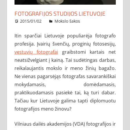
FOTOGRAFIJOS STUDIJOS LIETUVOJE
2015/01/02
administratorius
Mokslo šakos
Itin sparčiai Lietuvoje populiarėja fotografo
profesija. Įvairių švenčių, proginių fotosesijų,
vestuvių fotografai
graibstomi kartais net
neatsižvelgiant į kainą. Tai sudėtingas darbas,
reikalaujantis mokslo ir meno žinių bagažo.
Ne vienas pagarsėjąs fotografas savarankiškai
mokydamasis, domėdamasis,
praktikuodamasis pasiekė tai, ką turi dabar.
Tačiau kur Lietuvoje galima tapti diplomuotu
fotografijos meno žinovu?
Vilniaus dailės akademijos (VDA) fotografijos ir