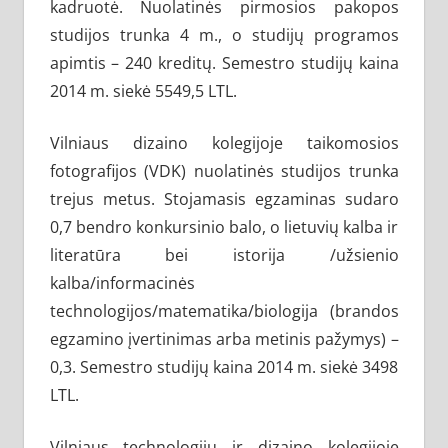
kadruotė. Nuolatinės pirmosios pakopos
studijos trunka 4 m., o studijų programos
apimtis – 240 kreditų. Semestro studijų kaina
2014 m. siekė 5549,5 LTL.
Vilniaus dizaino kolegijoje taikomosios
fotografijos (VDK) nuolatinės studijos trunka
trejus metus. Stojamasis egzaminas sudaro
0,7 bendro konkursinio balo, o lietuvių kalba ir
literatūra bei istorija /užsienio
kalba/informacinės
technologijos/matematika/biologija (brandos
egzamino įvertinimas arba metinis pažymys) –
0,3. Semestro studijų kaina 2014 m. siekė 3498
LTL.
Vilniaus technologijų ir dizaino kolegijoje