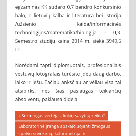
egzaminas KK sudaro 0,7 bendro konkursinio
balo, o lietuvių kalba ir literatūra bei istorija
/užsienio kalba/informacinės
technologijos/matematika/biologija – 0,3.
Semestro studijų kaina 2014 m. siekė 3949,5
LTL.
Norėdami tapti diplomuotais, profesionaliais
vestuvių fotografais turėsite įdėti daug darbo,
laiko ir lėšų. Tačiau anksčiau ar vėliau visa tai
atsipirks, nes šias paslaugas teikiančių
absolventų paklausa didėja.
Navigacija
Previous
Sėkmingas vertėjas: kokių savybių reikia?
Post:
tarp
Next
Laboratorinė įranga apskaičiuojanti žmogaus
Post:
spalvų suvokimą, kolorimetrija.