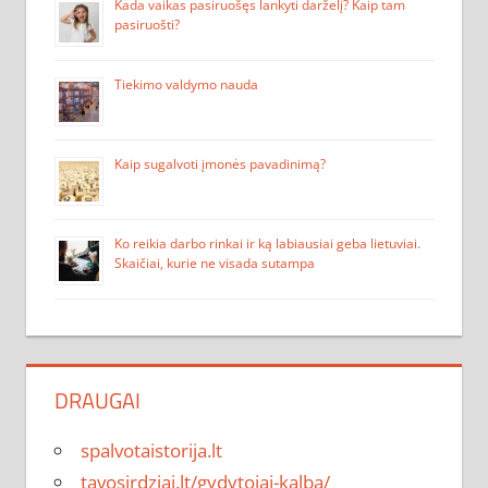
Kada vaikas pasiruošęs lankyti darželį? Kaip tam
pasiruošti?
Tiekimo valdymo nauda
Kaip sugalvoti įmonės pavadinimą?
Ko reikia darbo rinkai ir ką labiausiai geba lietuviai.
Skaičiai, kurie ne visada sutampa
DRAUGAI
spalvotaistorija.lt
tavosirdziai.lt/gydytojai-kalba/