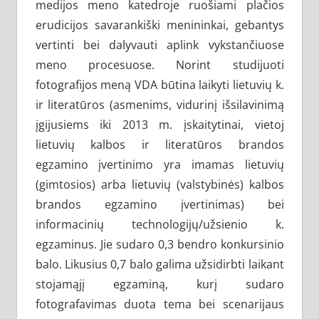
medijos meno katedroje ruošiami plačios
erudicijos savarankiški menininkai, gebantys
vertinti bei dalyvauti aplink vykstančiuose
meno procesuose. Norint studijuoti
fotografijos meną VDA būtina laikyti lietuvių k.
ir literatūros (asmenims, vidurinį išsilavinimą
įgijusiems iki 2013 m. įskaitytinai, vietoj
lietuvių kalbos ir literatūros brandos
egzamino įvertinimo yra imamas lietuvių
(gimtosios) arba lietuvių (valstybinės) kalbos
brandos egzamino įvertinimas) bei
informacinių technologijų/užsienio k.
egzaminus. Jie sudaro 0,3 bendro konkursinio
balo. Likusius 0,7 balo galima užsidirbti laikant
stojamąjį egzaminą, kurį sudaro
fotografavimas duota tema bei scenarijaus