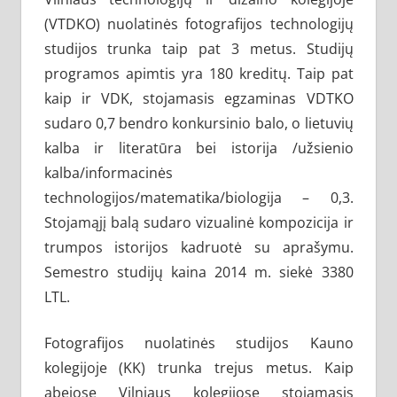
(VTDKO) nuolatinės fotografijos technologijų
studijos trunka taip pat 3 metus. Studijų
programos apimtis yra 180 kreditų. Taip pat
kaip ir VDK, stojamasis egzaminas VDTKO
sudaro 0,7 bendro konkursinio balo, o lietuvių
kalba ir literatūra bei istorija /užsienio
kalba/informacinės
technologijos/matematika/biologija – 0,3.
Stojamąjį balą sudaro vizualinė kompozicija ir
trumpos istorijos kadruotė su aprašymu.
Semestro studijų kaina 2014 m. siekė 3380
LTL.
Fotografijos nuolatinės studijos Kauno
kolegijoje (KK) trunka trejus metus. Kaip
abejose Vilniaus kolegijose stojamasis