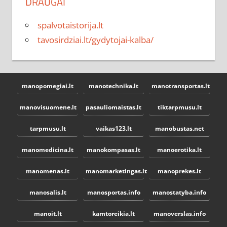
DRAUGAI
spalvotaistorija.lt
tavosirdziai.lt/gydytojai-kalba/
manopomegiai.lt
manotechnika.lt
manotransportas.lt
manovisuomene.lt
pasauliomaistas.lt
tiktarpmusu.lt
tarpmusu.lt
vaikas123.lt
manobustas.net
manomedicina.lt
manokompasas.lt
manoerotika.lt
manomenas.lt
manomarketingas.lt
manoprekes.lt
manosalis.lt
manosportas.info
manostatyba.info
manoit.lt
kamtoreikia.lt
manoverslas.info