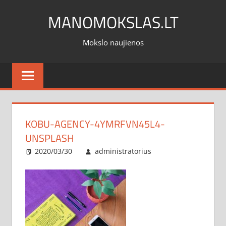
Skip
MANOMOKSLAS.LT
to
content
Mokslo naujienos
KOBU-AGENCY-4YMRFVN45L4-
UNSPLASH
2020/03/30
administratorius