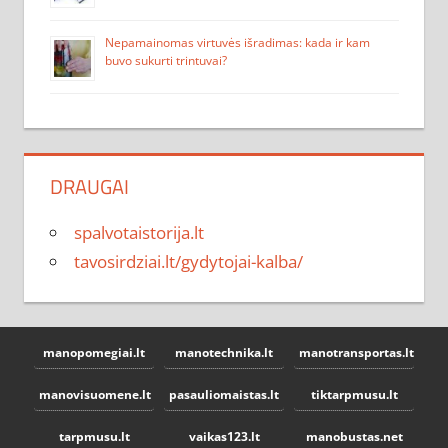
Nepamainomas virtuvės išradimas: kada ir kam
buvo sukurti trintuvai?
DRAUGAI
spalvotaistorija.lt
tavosirdziai.lt/gydytojai-kalba/
manopomegiai.lt
manotechnika.lt
manotransportas.lt
manovisuomene.lt
pasauliomaistas.lt
tiktarpmusu.lt
tarpmusu.lt
vaikas123.lt
manobustas.net