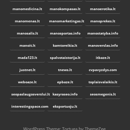
manomedicina.lt
manokompasas.lt
manoerotika.lt
manomenas.lt
manomarketingas.lt
manoprekes.lt
manosalis.lt
manosportas.info
manostatyba.info
manoit.lt
kamtoreikia.lt
manoverslas.info
mada123.lt
spalvotaistorija.lt
itbaze.lt
justnet.lt
tnews.lt
cvpavyzdys.com
weboaze.lt
epbaze.lt
toplaisvalaikis.lt
seopaslaugosverslui.lt
kasyraseo.info
seosmegenis.lt
interestingspace.com
eksportuoju.lt
WordPress Theme: Tortuga by ThemeZee.