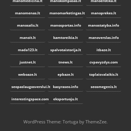
manomedicina.lt
manokompasas.lt
manoerotika.lt
manomenas.lt
manomarketingas.lt
manoprekes.lt
manosalis.lt
manosportas.info
manostatyba.info
manoit.lt
kamtoreikia.lt
manoverslas.info
mada123.lt
spalvotaistorija.lt
itbaze.lt
justnet.lt
tnews.lt
cvpavyzdys.com
weboaze.lt
epbaze.lt
toplaisvalaikis.lt
seopaslaugosverslui.lt
kasyraseo.info
seosmegenis.lt
interestingspace.com
eksportuoju.lt
WordPress Theme: Tortuga by ThemeZee.