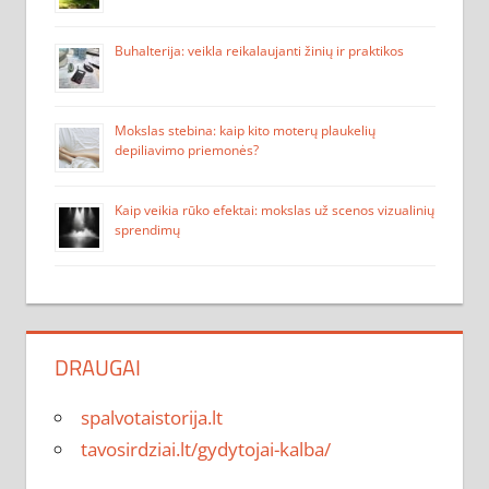
Buhalterija: veikla reikalaujanti žinių ir praktikos
Mokslas stebina: kaip kito moterų plaukelių
depiliavimo priemonės?
Kaip veikia rūko efektai: mokslas už scenos vizualinių
sprendimų
DRAUGAI
spalvotaistorija.lt
tavosirdziai.lt/gydytojai-kalba/