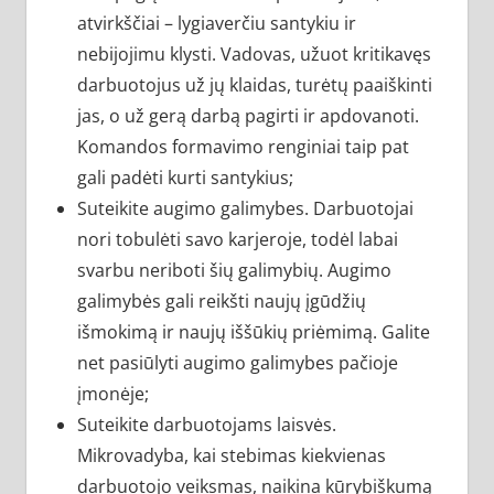
atvirkščiai – lygiaverčiu santykiu ir
nebijojimu klysti. Vadovas, užuot kritikavęs
darbuotojus už jų klaidas, turėtų paaiškinti
jas, o už gerą darbą pagirti ir apdovanoti.
Komandos formavimo renginiai taip pat
gali padėti kurti santykius;
Suteikite augimo galimybes. Darbuotojai
nori tobulėti savo karjeroje, todėl labai
svarbu neriboti šių galimybių. Augimo
galimybės gali reikšti naujų įgūdžių
išmokimą ir naujų iššūkių priėmimą. Galite
net pasiūlyti augimo galimybes pačioje
įmonėje;
Suteikite darbuotojams laisvės.
Mikrovadyba, kai stebimas kiekvienas
darbuotojo veiksmas, naikina kūrybiškumą