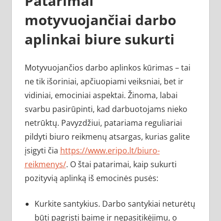
Patarimai
motyvuojančiai darbo
aplinkai biure sukurti
Motyvuojančios darbo aplinkos kūrimas – tai
ne tik išoriniai, apčiuopiami veiksniai, bet ir
vidiniai, emociniai aspektai. Žinoma, labai
svarbu pasirūpinti, kad darbuotojams nieko
netrūktų. Pavyzdžiui, patariama reguliariai
pildyti biuro reikmenų atsargas, kurias galite
įsigyti čia
https://www.eripo.lt/biuro-
reikmenys/
. O štai patarimai, kaip sukurti
pozityvią aplinką iš emocinės pusės:
Kurkite santykius. Darbo santykiai neturėtų
būti pagrįsti baime ir nepasitikėjimu, o