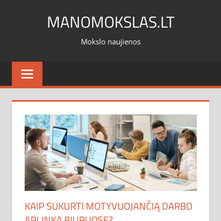
Skip
MANOMOKSLAS.LT
to
content
Mokslo naujienos
KAIP SUKURTI MOTYVUOJANČIĄ DARBO
APLINKĄ BIURUOSE?