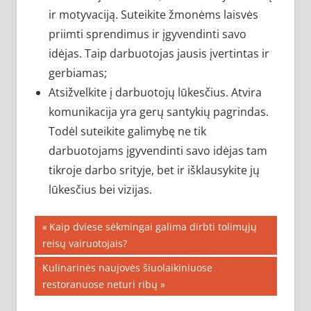
ir motyvaciją. Suteikite žmonėms laisvės
priimti sprendimus ir įgyvendinti savo
idėjas. Taip darbuotojas jausis įvertintas ir
gerbiamas;
Atsižvelkite į darbuotojų lūkesčius. Atvira
komunikacija yra gerų santykių pagrindas.
Todėl suteikite galimybę ne tik
darbuotojams įgyvendinti savo idėjas tam
tikroje darbo srityje, bet ir išklausykite jų
lūkesčius bei vizijas.
Navigacija
Previous
Kaip dviese sėkmingai galima dirbti tolimųjų
Post:
reisų vairuotojais?
tarp
Next
Kulinarinės naujovės šiuolaikiniuose
įrašų
Post:
restoranuose neturi ribų