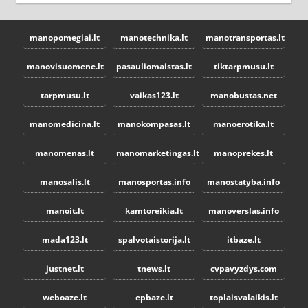
manopomegiai.lt
manotechnika.lt
manotransportas.lt
manovisuomene.lt
pasauliomaistas.lt
tiktarpmusu.lt
tarpmusu.lt
vaikas123.lt
manobustas.net
manomedicina.lt
manokompasas.lt
manoerotika.lt
manomenas.lt
manomarketingas.lt
manoprekes.lt
manosalis.lt
manosportas.info
manostatyba.info
manoit.lt
kamtoreikia.lt
manoverslas.info
mada123.lt
spalvotaistorija.lt
itbaze.lt
justnet.lt
tnews.lt
cvpavyzdys.com
weboaze.lt
epbaze.lt
toplaisvalaikis.lt