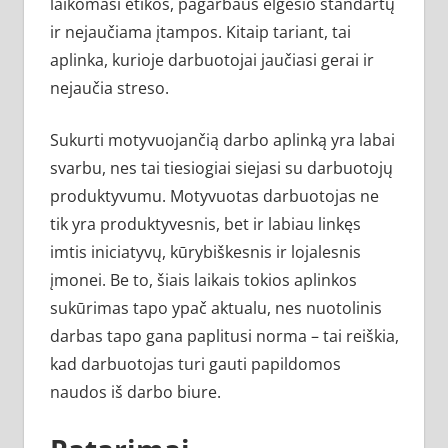
laikomasi etikos, pagarbaus elgesio standartų
ir nejaučiama įtampos. Kitaip tariant, tai
aplinka, kurioje darbuotojai jaučiasi gerai ir
nejaučia streso.
Sukurti motyvuojančią darbo aplinką yra labai
svarbu, nes tai tiesiogiai siejasi su darbuotojų
produktyvumu. Motyvuotas darbuotojas ne
tik yra produktyvesnis, bet ir labiau linkęs
imtis iniciatyvų, kūrybiškesnis ir lojalesnis
įmonei. Be to, šiais laikais tokios aplinkos
sukūrimas tapo ypač aktualu, nes nuotolinis
darbas tapo gana paplitusi norma – tai reiškia,
kad darbuotojas turi gauti papildomos
naudos iš darbo biure.