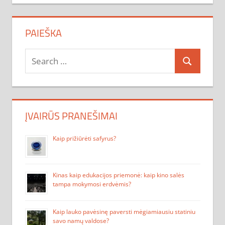
PAIEŠKA
Search
Search
for:
ĮVAIRŪS PRANEŠIMAI
Kaip prižiūrėti safyrus?
Kinas kaip edukacijos priemonė: kaip kino salės
tampa mokymosi erdvėmis?
Kaip lauko pavėsinę paversti mėgiamiausiu statiniu
savo namų valdose?