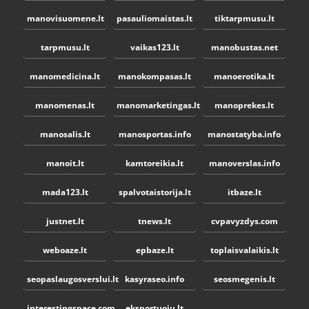
manovisuomene.lt
pasauliomaistas.lt
tiktarpmusu.lt
tarpmusu.lt
vaikas123.lt
manobustas.net
manomedicina.lt
manokompasas.lt
manoerotika.lt
manomenas.lt
manomarketingas.lt
manoprekes.lt
manosalis.lt
manosportas.info
manostatyba.info
manoit.lt
kamtoreikia.lt
manoverslas.info
mada123.lt
spalvotaistorija.lt
itbaze.lt
justnet.lt
tnews.lt
cvpavyzdys.com
weboaze.lt
epbaze.lt
toplaisvalaikis.lt
seopaslaugosverslui.lt
kasyraseo.info
seosmegenis.lt
interestingspace.com
eksportuoju.lt