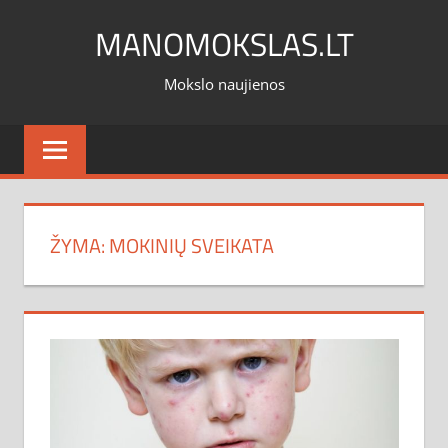
Skip
MANOMOKSLAS.LT
to
content
Mokslo naujienos
ŽYMA:
MOKINIŲ SVEIKATA