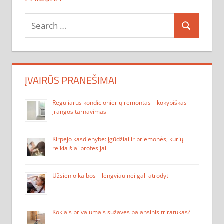
Search
Search
for:
ĮVAIRŪS PRANEŠIMAI
Reguliarus kondicionierių remontas – kokybiškas
įrangos tarnavimas
Kirpėjo kasdienybė: įgūdžiai ir priemonės, kurių
reikia šiai profesijai
Užsienio kalbos – lengviau nei gali atrodyti
Kokiais privalumais sužavės balansinis triratukas?