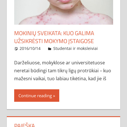
MOKINIŲ SVEIKATA: KUO GALIMA
UŽSIKRĖSTI MOKYMO ĮSTAIGOSE
2016/10/14
administratorius
Studentai ir moksleiviai
Darželiuose, mokyklose ar universitetuose
neretai būdingi tam tikrų ligų protrūkiai – kuo
mažesni vaikai, tuo labiau tikėtina, kad jie iš
Continue reading
PAIEŠKA