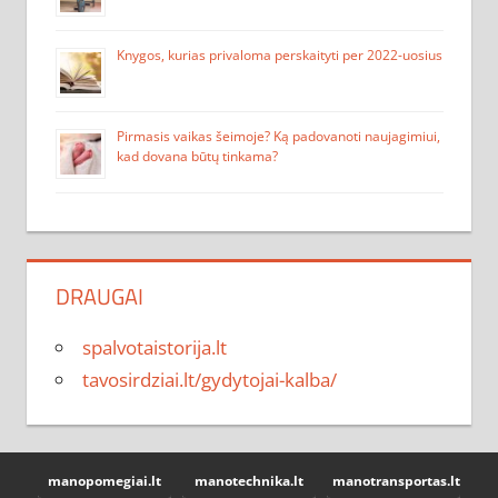
Knygos, kurias privaloma perskaityti per 2022-uosius
Pirmasis vaikas šeimoje? Ką padovanoti naujagimiui,
kad dovana būtų tinkama?
DRAUGAI
spalvotaistorija.lt
tavosirdziai.lt/gydytojai-kalba/
manopomegiai.lt
manotechnika.lt
manotransportas.lt