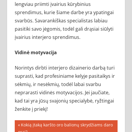
lengviau priimti įvairius kūrybinius
sprendimus, kurie šiame darbe yra ypatingai
svarbūs. Savarankiškas specialistas labiau
pasitiki savo jėgomis, todėl gali drąsiai siūlyti
įvairius interjero sprendimus.
Vidinė motyvacija
Norintys dirbti interjero dizainerio darbą turi
suprasti, kad profesiniame kelyje pasitaikys ir
sėkmių, ir nesėkmių, todėl labai svarbu
neprarasti vidinės motyvacijos. Jei jaučiate,
kad tai yra jūsų svajonių specialybė, ryžtingai
ženkite į priekį!
Navigacija
Previous
Kokią įtaką karšto oro balionų skrydžiams daro
Post:
orai?