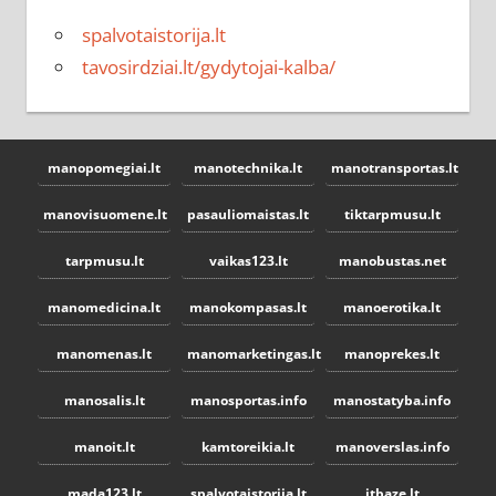
spalvotaistorija.lt
tavosirdziai.lt/gydytojai-kalba/
manopomegiai.lt
manotechnika.lt
manotransportas.lt
manovisuomene.lt
pasauliomaistas.lt
tiktarpmusu.lt
tarpmusu.lt
vaikas123.lt
manobustas.net
manomedicina.lt
manokompasas.lt
manoerotika.lt
manomenas.lt
manomarketingas.lt
manoprekes.lt
manosalis.lt
manosportas.info
manostatyba.info
manoit.lt
kamtoreikia.lt
manoverslas.info
mada123.lt
spalvotaistorija.lt
itbaze.lt