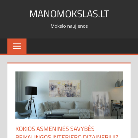
Skip
MANOMOKSLAS.LT
to
content
Mokslo naujienos
KOKIOS ASMENINĖS SAVYBĖS
REIKALINGOS INTERJERO DIZAINERIUI?