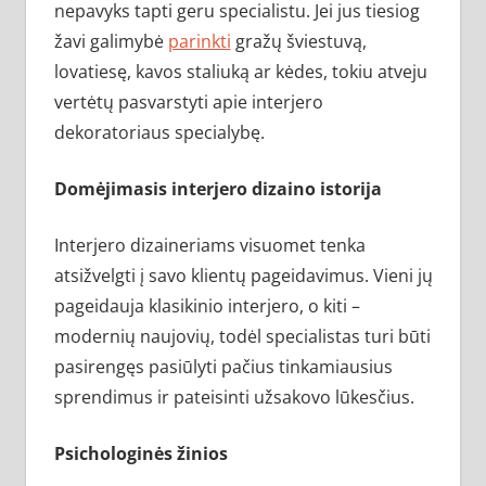
nepavyks tapti geru specialistu. Jei jus tiesiog
žavi galimybė
parinkti
gražų šviestuvą,
lovatiesę, kavos staliuką ar kėdes, tokiu atveju
vertėtų pasvarstyti apie interjero
dekoratoriaus specialybę.
Domėjimasis interjero dizaino istorija
Interjero dizaineriams visuomet tenka
atsižvelgti į savo klientų pageidavimus. Vieni jų
pageidauja klasikinio interjero, o kiti –
modernių naujovių, todėl specialistas turi būti
pasirengęs pasiūlyti pačius tinkamiausius
sprendimus ir pateisinti užsakovo lūkesčius.
Psichologinės žinios