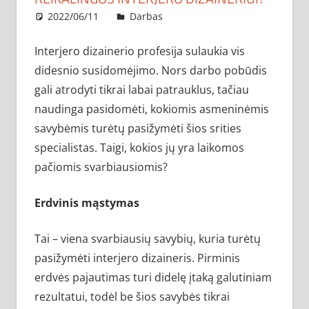
2022/06/11
administratorius
Darbas
Interjero dizainerio profesija sulaukia vis
didesnio susidomėjimo. Nors darbo pobūdis
gali atrodyti tikrai labai patrauklus, tačiau
naudinga pasidomėti, kokiomis asmeninėmis
savybėmis turėtų pasižymėti šios srities
specialistas. Taigi, kokios jų yra laikomos
pačiomis svarbiausiomis?
Erdvinis mąstymas
Tai – viena svarbiausių savybių, kuria turėtų
pasižymėti interjero dizaineris. Pirminis
erdvės pajautimas turi didelę įtaką galutiniam
rezultatui, todėl be šios savybės tikrai