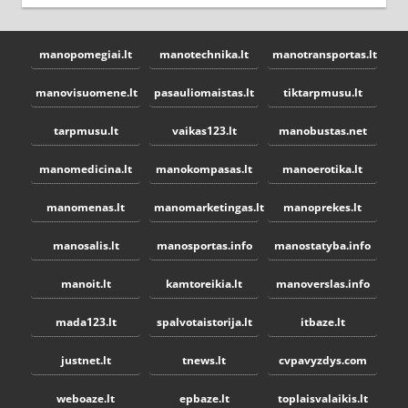
manopomegiai.lt
manotechnika.lt
manotransportas.lt
manovisuomene.lt
pasauliomaistas.lt
tiktarpmusu.lt
tarpmusu.lt
vaikas123.lt
manobustas.net
manomedicina.lt
manokompasas.lt
manoerotika.lt
manomenas.lt
manomarketingas.lt
manoprekes.lt
manosalis.lt
manosportas.info
manostatyba.info
manoit.lt
kamtoreikia.lt
manoverslas.info
mada123.lt
spalvotaistorija.lt
itbaze.lt
justnet.lt
tnews.lt
cvpavyzdys.com
weboaze.lt
epbaze.lt
toplaisvalaikis.lt