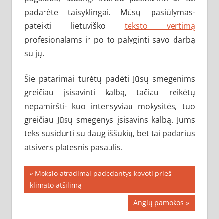
padarėte taisyklingai. Mūsų pasiūlymas-
pateikti lietuviško
teksto vertimą
profesionalams ir po to palyginti savo darbą
su jų.
Šie patarimai turėtų padėti Jūsų smegenims
greičiau įsisavinti kalbą, tačiau reikėtų
nepamiršti- kuo intensyviau mokysitės, tuo
greičiau Jūsų smegenys įsisavins kalbą. Jums
teks susidurti su daug iššūkių, bet tai padarius
atsivers platesnis pasaulis.
Navigacija
Previous
Mokslo atradimai padedantys kovoti prieš
Post:
klimato atšilimą
tarp
Next
Anglų pamokos
įrašų
Post: