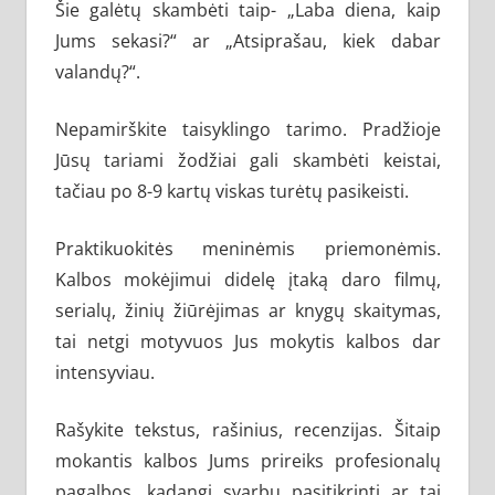
Šie galėtų skambėti taip- „Laba diena, kaip
Jums sekasi?“ ar „Atsiprašau, kiek dabar
valandų?“.
Nepamirškite taisyklingo tarimo. Pradžioje
Jūsų tariami žodžiai gali skambėti keistai,
tačiau po 8-9 kartų viskas turėtų pasikeisti.
Praktikuokitės meninėmis priemonėmis.
Kalbos mokėjimui didelę įtaką daro filmų,
serialų, žinių žiūrėjimas ar knygų skaitymas,
tai netgi motyvuos Jus mokytis kalbos dar
intensyviau.
Rašykite tekstus, rašinius, recenzijas. Šitaip
mokantis kalbos Jums prireiks profesionalų
pagalbos, kadangi svarbu pasitikrinti ar tai