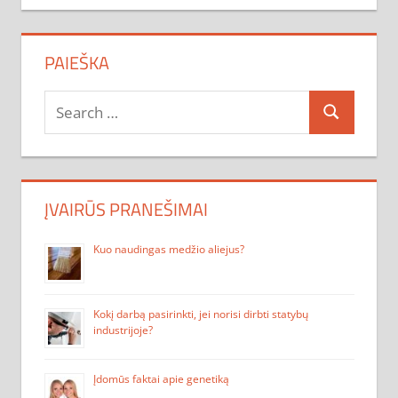
PAIEŠKA
Search
Search
for:
ĮVAIRŪS PRANEŠIMAI
Kuo naudingas medžio aliejus?
Kokį darbą pasirinkti, jei norisi dirbti statybų
industrijoje?
Įdomūs faktai apie genetiką