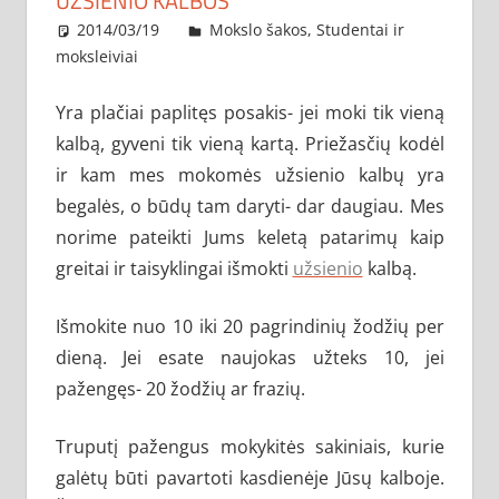
UŽSIENIO KALBOS
2014/03/19
administratorius
Mokslo šakos
,
Studentai ir
moksleiviai
Yra plačiai paplitęs posakis- jei moki tik vieną
kalbą, gyveni tik vieną kartą. Priežasčių kodėl
ir kam mes mokomės užsienio kalbų yra
begalės, o būdų tam daryti- dar daugiau. Mes
norime pateikti Jums keletą patarimų kaip
greitai ir taisyklingai išmokti
užsienio
kalbą.
Išmokite nuo 10 iki 20 pagrindinių žodžių per
dieną. Jei esate naujokas užteks 10, jei
pažengęs- 20 žodžių ar frazių.
Truputį pažengus mokykitės sakiniais, kurie
galėtų būti pavartoti kasdienėje Jūsų kalboje.