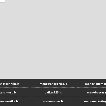
notechnika.lt
manotransportas.lt
manovisuomen
tarpmusu.lt
vaikas123.lt
manobustas.
anoerotika.lt
manomenas.lt
manomarketing