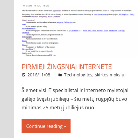
PIRMIEJI ŽINGSNIAI INTERNETE
2016/11/08
administratorius
Technologijos, skirtos mokslui
Šiemet visi IT specialistai ir interneto mylėtojai
galėjo švęsti jubiliejų – šių metų rugpjūtį buvo
minimas 25 metų jubiliejus nuo
Continue reading