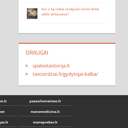
Kur ir ką reikia studijuoti norint dirbti
stiklo dirbtuvėse?
DRAUGAI
spalvotaistorija.lt
tavosirdziai.lt/gydytojai-kalba/
e.lt
pasauliomaistas.lt
net
manomedicina.lt
as.lt
manoprekes.lt