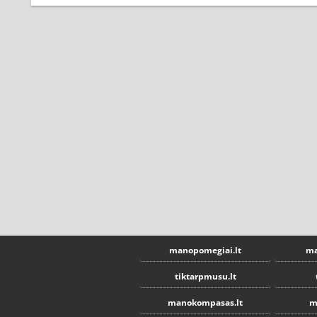
manopomegiai.lt
ma
tiktarpmusu.lt
manokompasas.lt
m