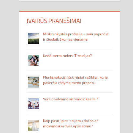
ĮVAIRŪS PRANEŠIMAI
Miškininkystės profesija – seni papročiai
ir šiuolaikiškumas viename
Kodėl verta rinktis IT studijas?
Plunksnakotis: išskirtiniai rašikliai, kurie
paverčia rašymą meno procesu
Verslo valdymo sistemos: kas tai?
Kaip pasirūpinti tinkamu darbo ar
mokymosi erdvės apšvietimu?