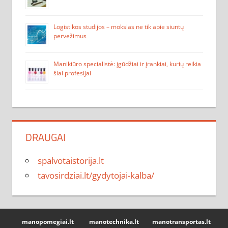
Logistikos studijos – mokslas ne tik apie siuntų
pervežimus
Manikiūro specialistė: įgūdžiai ir įrankiai, kurių reikia
šiai profesijai
DRAUGAI
spalvotaistorija.lt
tavosirdziai.lt/gydytojai-kalba/
manopomegiai.lt
manotechnika.lt
manotransportas.lt