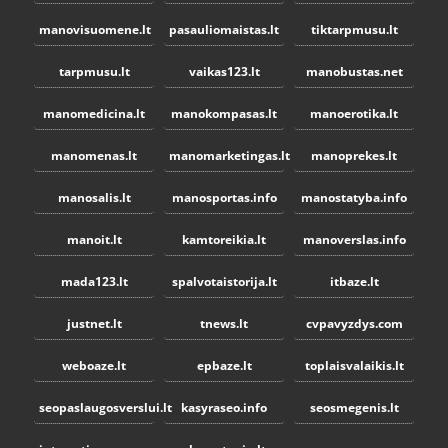
manovisuomene.lt
pasauliomaistas.lt
tiktarpmusu.lt
tarpmusu.lt
vaikas123.lt
manobustas.net
manomedicina.lt
manokompasas.lt
manoerotika.lt
manomenas.lt
manomarketingas.lt
manoprekes.lt
manosalis.lt
manosportas.info
manostatyba.info
manoit.lt
kamtoreikia.lt
manoverslas.info
mada123.lt
spalvotaistorija.lt
itbaze.lt
justnet.lt
tnews.lt
cvpavyzdys.com
weboaze.lt
epbaze.lt
toplaisvalaikis.lt
seopaslaugosverslui.lt
kasyraseo.info
seosmegenis.lt