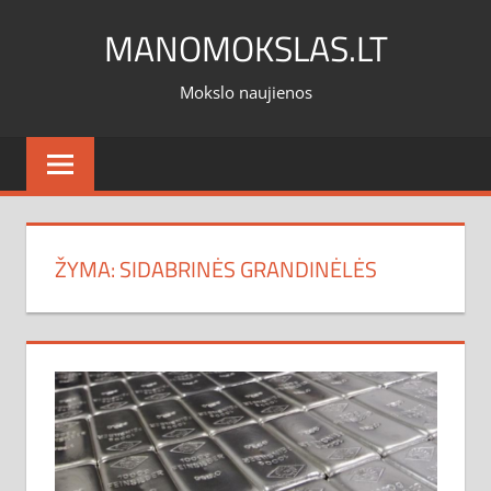
Skip
MANOMOKSLAS.LT
to
content
Mokslo naujienos
ŽYMA:
SIDABRINĖS GRANDINĖLĖS