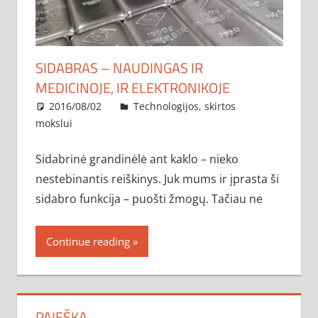
SIDABRAS – NAUDINGAS IR
MEDICINOJE, IR ELEKTRONIKOJE
2016/08/02
administratorius
Technologijos, skirtos
mokslui
Sidabrinė grandinėlė ant kaklo – nieko
nestebinantis reiškinys. Juk mums ir įprasta ši
sidabro funkcija – puošti žmogų. Tačiau ne
Continue reading
PAIEŠKA