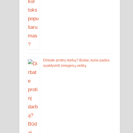
Dirbate protinį darbą? Būdai, kurie padės
suaktyvinti smegenų veiklą