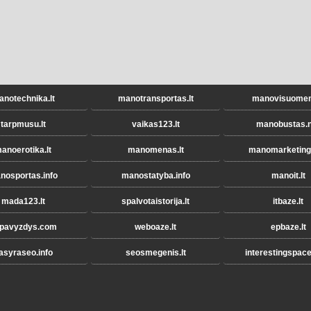
notechnika.lt
manotransportas.lt
manovisuomene
tarpmusu.lt
vaikas123.lt
manobustas.n
anoerotika.lt
manomenas.lt
manomarketinga
nosportas.info
manostatyba.info
manoit.lt
mada123.lt
spalvotaistorija.lt
itbaze.lt
pavyzdys.com
weboaze.lt
epbaze.lt
asyraseo.info
seosmegenis.lt
interestingspac