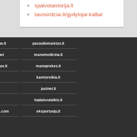
spalvotaistorija.lt
tavosirdziai.lt/gydytojai-kalba/
.lt
pasauliomaistas.lt
et
manomedicina.lt
s.lt
manoprekes.lt
kamtoreikia.lt
justnet.lt
toplaisvalaikis.lt
e.com
eksportuoju.lt