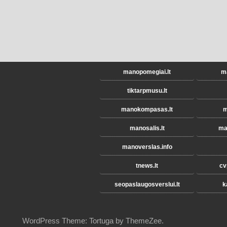
manopomegiai.lt
ma
tiktarpmusu.lt
manokompasas.lt
m
manosalis.lt
ma
manoverslas.info
tnews.lt
cv
seopaslaugosverslui.lt
k
WordPress Theme: Tortuga by ThemeZee.