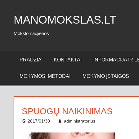
Skip
to
MANOMOKSLAS.LT
content
Mokslo naujienos
PRADŽIA
KONTAKTAI
INFORMACIJA IR LE
MOKYMOSI METODAI
MOKYMO ĮSTAIGOS
SPUOGŲ NAIKINIMAS
2017/01/30
administratorius