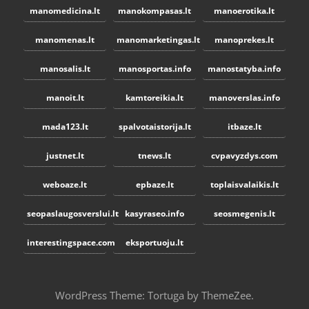
manomedicina.lt
manokompasas.lt
manoerotika.lt
manomenas.lt
manomarketingas.lt
manoprekes.lt
manosalis.lt
manosportas.info
manostatyba.info
manoit.lt
kamtoreikia.lt
manoverslas.info
mada123.lt
spalvotaistorija.lt
itbaze.lt
justnet.lt
tnews.lt
cvpavyzdys.com
weboaze.lt
epbaze.lt
toplaisvalaikis.lt
seopaslaugosverslui.lt
kasyraseo.info
seosmegenis.lt
interestingspace.com
eksportuoju.lt
WordPress Theme: Tortuga by ThemeZee.