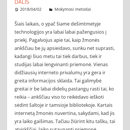
DALIS
2018/04/02
administratorius
Mokymosi metodai
Šiais laikais, o ypač šiame dešimtmetyje
technologijos yra labai labai pažengusios į
priekį. Pagalvojus apie tai, kaip žmonės
ankščiau be jų apsieidavo, sunku net suprasti,
kadangi šiuo metu tai tiek darbus, tiek ir
studijas labai lengvinanti priemonė. Vienas
didžiausių interneto privalumų yra gera ir
greita informacijos sklaida. Tai galimybė
greitai ir be labai didelių pastangų rasti tai, ko
reikia – ankščiau viso to reikėdavo ieškoti
sėdint šaltoje ir tamsioje bibliotekoje. Kartais
internetą žmonės nuvertina, sakydami, kad jis
yra laiko gaišimas. Tačiau žiūrint kitu tašku, tai
atvirkščiai, laiko sutaupanti priemonė.