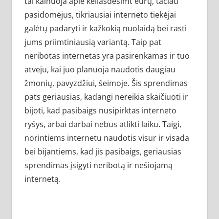
tai kainuoja apie keliasdešimt eurų, tačiau
pasidomėjus, tikriausiai interneto tiekėjai
galėtų padaryti ir kažkokią nuolaidą bei rasti
jums priimtiniausią variantą. Taip pat
neribotas internetas yra pasirenkamas ir tuo
atveju, kai juo planuoja naudotis daugiau
žmonių, pavyzdžiui, šeimoje. Šis sprendimas
pats geriausias, kadangi nereikia skaičiuoti ir
bijoti, kad pasibaigs nusipirktas interneto
ryšys, arbai darbai nebus atlikti laiku. Taigi,
norintiems internetu naudotis visur ir visada
bei bijantiems, kad jis pasibaigs, geriausias
sprendimas įsigyti neribotą ir nešiojamą
internetą.