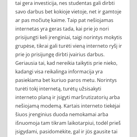
tai gera investicija, nes studentas gali dirbti
savo darbus bet kokioje vietoje, net ir gamtoje
ar pas močiutę kaime. Taip pat nešiojamas
internetas yra geras tada, kai prie jo nori
prisijungti keli įrenginiai, taigi norintys mokytis
grupėse, tikrai gali turėti vieną interneto ryšį ir
prie jo prisijungę dirbti įvairius darbus.
Geriausia tai, kad nereikia taikytis prie nieko,
kadangi visa reikalinga informacija yra
pasiekiama bet kuriuo paros metu. Norintys
turėti tokį internetą, turėtų užsisakyti
interneto planą ir įsigyti maršrutizatorių arba
nešiojamą modemą. Kartais interneto tiekėjai
šiuos įrenginius duoda nemokamai arba
išnuomoja tam tikram laikotarpiui, todėl prieš
įsigydami, pasidomėkite, gal ir jūs gausite tai