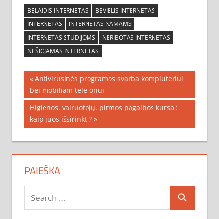
BELAIDIS INTERNETAS
BEVIELIS INTERNETAS
INTERNETAS
INTERNETAS NAMAMS
INTERNETAS STUDIJOMS
NERIBOTAS INTERNETAS
NEŠIOJAMAS INTERNETAS
Navigacija
Previous
Antivirusinės programos svarba kompiuteriui
Post:
bei mobiliam telefonui
tarp
Next
Higienos, vairuotojų, pirmos pagalbos kursai:
įrašų
Post:
kaip juos išsirinkti?
PAIEŠKA
Search
Search
for: