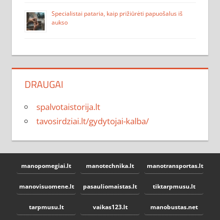
Specialistai pataria, kaip prižiūrėti papuošalus iš
aukso
DRAUGAI
spalvotaistorija.lt
tavosirdziai.lt/gydytojai-kalba/
manopomegiai.lt
manotechnika.lt
manotransportas.lt
manovisuomene.lt
pasauliomaistas.lt
tiktarpmusu.lt
tarpmusu.lt
vaikas123.lt
manobustas.net