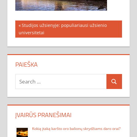
Navigacija
Previous
Studijos užsienyje: populiariausi užsienio
Post:
universitetai
tarp
įrašų
PAIEŠKA
Search
Search
for:
ĮVAIRŪS PRANEŠIMAI
Kokią įtaką karšto oro balionų skrydžiams daro orai?