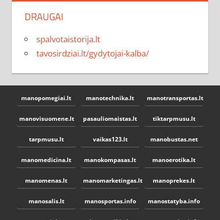
DRAUGAI
spalvotaistorija.lt
tavosirdziai.lt/gydytojai-kalba/
manopomegiai.lt
manotechnika.lt
manotransportas.lt
manovisuomene.lt
pasauliomaistas.lt
tiktarpmusu.lt
tarpmusu.lt
vaikas123.lt
manobustas.net
manomedicina.lt
manokompasas.lt
manoerotika.lt
manomenas.lt
manomarketingas.lt
manoprekes.lt
manosalis.lt
manosportas.info
manostatyba.info