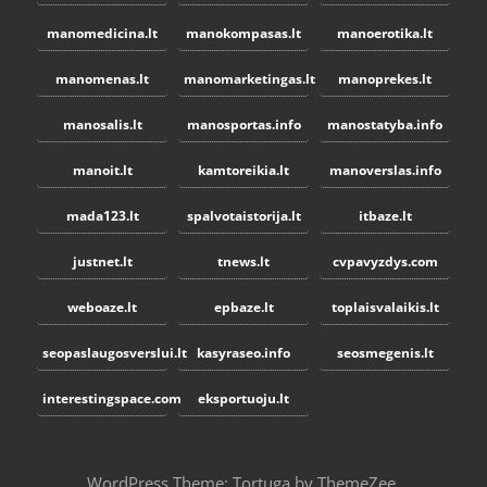
manomedicina.lt
manokompasas.lt
manoerotika.lt
manomenas.lt
manomarketingas.lt
manoprekes.lt
manosalis.lt
manosportas.info
manostatyba.info
manoit.lt
kamtoreikia.lt
manoverslas.info
mada123.lt
spalvotaistorija.lt
itbaze.lt
justnet.lt
tnews.lt
cvpavyzdys.com
weboaze.lt
epbaze.lt
toplaisvalaikis.lt
seopaslaugosverslui.lt
kasyraseo.info
seosmegenis.lt
interestingspace.com
eksportuoju.lt
WordPress Theme: Tortuga by ThemeZee.