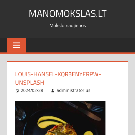
Skip
MANOMOKSLAS.LT
to
content
Mokslo naujienos
LOUIS-HANSEL-KQR3ENYFRPW-
UNSPLASH
2024/02/28
administratorius