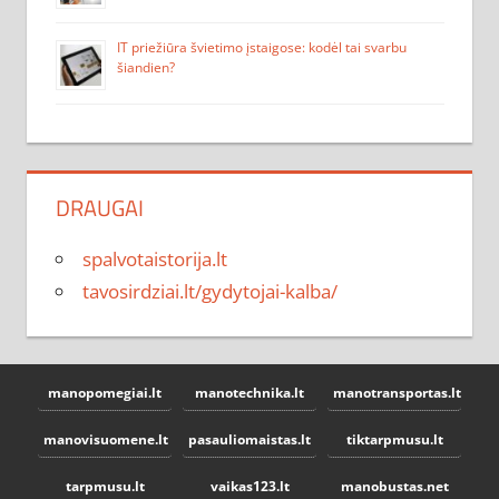
IT priežiūra švietimo įstaigose: kodėl tai svarbu
šiandien?
DRAUGAI
spalvotaistorija.lt
tavosirdziai.lt/gydytojai-kalba/
manopomegiai.lt
manotechnika.lt
manotransportas.lt
manovisuomene.lt
pasauliomaistas.lt
tiktarpmusu.lt
tarpmusu.lt
vaikas123.lt
manobustas.net