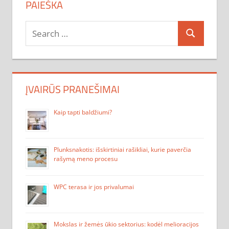
PAIEŠKA
Search
Search
for:
ĮVAIRŪS PRANEŠIMAI
Kaip tapti baldžiumi?
Plunksnakotis: išskirtiniai rašikliai, kurie paverčia
rašymą meno procesu
WPC terasa ir jos privalumai
Mokslas ir žemės ūkio sektorius: kodėl melioracijos