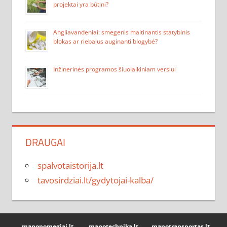
projektai yra būtini?
Angliavandeniai: smegenis maitinantis statybinis
blokas ar riebalus auginanti blogybė?
Inžinerinės programos šiuolaikiniam verslui
DRAUGAI
spalvotaistorija.lt
tavosirdziai.lt/gydytojai-kalba/
manopomegiai.lt
manotechnika.lt
manotransportas.lt