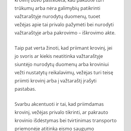
krovinį buvo pastebėta, kad pakuotė turi
trūkumų arba nėra galimybių patikrinti
važtaraštyje nurodytų duomenų, tuoet
vežėjas apie tai privalo pažymėti bei nurodyti
važtaraštyje arba pakrovimo – iškrovimo akte.
Taip pat verta žinoti, kad priimant krovinį, jei
jo svoris ar kiekis neatitinka važtaraštyje
siuntėjo nurodytų duomenų arba kroviniui
vežti nustatytų reikalavimų, vežėjas turi teisę
priimti krovinį arba į važtaraštį įrašyti
pastabas.
Svarbu akcentuoti ir tai, kad priimdamas
krovinį, vežėjas privalo tikrinti, ar pakrauto
krovinio išdėstymas bei tvirtinimas transporto
priemonėje atitinka eismo saugumo