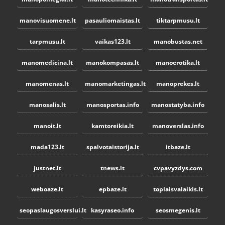
manovisuomene.lt
pasauliomaistas.lt
tiktarpmusu.lt
tarpmusu.lt
vaikas123.lt
manobustas.net
manomedicina.lt
manokompasas.lt
manoerotika.lt
manomenas.lt
manomarketingas.lt
manoprekes.lt
manosalis.lt
manosportas.info
manostatyba.info
manoit.lt
kamtoreikia.lt
manoverslas.info
mada123.lt
spalvotaistorija.lt
itbaze.lt
justnet.lt
tnews.lt
cvpavyzdys.com
weboaze.lt
epbaze.lt
toplaisvalaikis.lt
seopaslaugosverslui.lt
kasyraseo.info
seosmegenis.lt