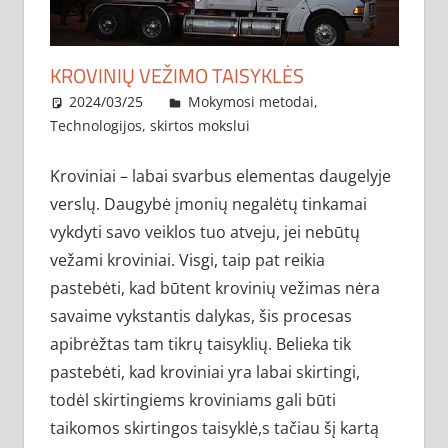
KROVINIŲ VEŽIMO TAISYKLĖS
2024/03/25
administratorius
Mokymosi metodai
,
Technologijos, skirtos mokslui
Kroviniai – labai svarbus elementas daugelyje
verslų. Daugybė įmonių negalėtų tinkamai
vykdyti savo veiklos tuo atveju, jei nebūtų
vežami kroviniai. Visgi, taip pat reikia
pastebėti, kad būtent krovinių vežimas nėra
savaime vykstantis dalykas, šis procesas
apibrėžtas tam tikrų taisyklių. Belieka tik
pastebėti, kad kroviniai yra labai skirtingi,
todėl skirtingiems kroviniams gali būti
taikomos skirtingos taisyklė,s tačiau šį kartą