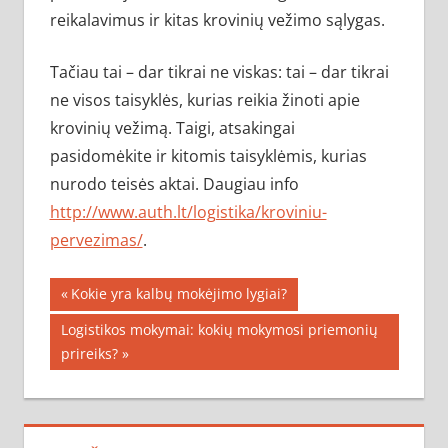
reikalavimus ir kitas krovinių vežimo sąlygas.
Tačiau tai – dar tikrai ne viskas: tai – dar tikrai
ne visos taisyklės, kurias reikia žinoti apie
krovinių vežimą. Taigi, atsakingai
pasidomėkite ir kitomis taisyklėmis, kurias
nurodo teisės aktai. Daugiau info
http://www.auth.lt/logistika/kroviniu-
pervezimas/
.
Navigacija
Previous
Kokie yra kalbų mokėjimo lygiai?
Post:
tarp
Next
Logistikos mokymai: kokių mokymosi priemonių
Post:
prireiks?
įrašų