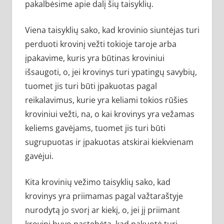
pakalbėsime apie dalį šių taisyklių.
Viena taisyklių sako, kad krovinio siuntėjas turi
perduoti krovinį vežti tokioje taroje arba
įpakavime, kuris yra būtinas kroviniui
išsaugoti, o, jei krovinys turi ypatingų savybių,
tuomet jis turi būti įpakuotas pagal
reikalavimus, kurie yra keliami tokios rūšies
kroviniui vežti, na, o kai krovinys yra vežamas
keliems gavėjams, tuomet jis turi būti
sugrupuotas ir įpakuotas atskirai kiekvienam
gavėjui.
Kita krovinių vežimo taisyklių sako, kad
krovinys yra priimamas pagal važtaraštyje
nurodytą jo svorį ar kiekį, o, jei jį priimant