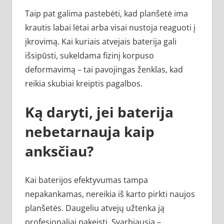
Taip pat galima pastebėti, kad planšetė ima
krautis labai lėtai arba visai nustoja reaguoti į
įkrovimą. Kai kuriais atvejais baterija gali
išsipūsti, sukeldama fizinį korpuso
deformavimą – tai pavojingas ženklas, kad
reikia skubiai kreiptis pagalbos.
Ką daryti, jei baterija
nebetarnauja kaip
anksčiau?
Kai baterijos efektyvumas tampa
nepakankamas, nereikia iš karto pirkti naujos
planšetės. Daugeliu atvejų užtenka ją
profesionaliai pakeisti. Svarbiausia –