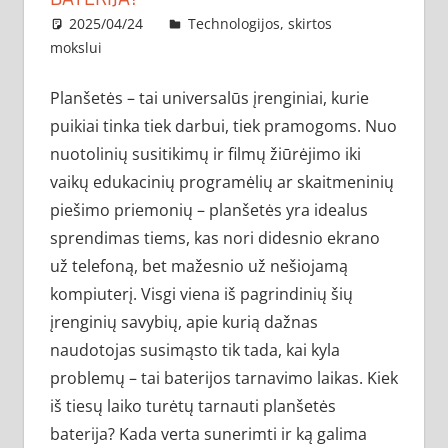
2025/04/24
administratorius
Technologijos, skirtos
mokslui
Planšetės – tai universalūs įrenginiai, kurie
puikiai tinka tiek darbui, tiek pramogoms. Nuo
nuotolinių susitikimų ir filmų žiūrėjimo iki
vaikų edukacinių programėlių ar skaitmeninių
piešimo priemonių – planšetės yra idealus
sprendimas tiems, kas nori didesnio ekrano
už telefoną, bet mažesnio už nešiojamą
kompiuterį. Visgi viena iš pagrindinių šių
įrenginių savybių, apie kurią dažnas
naudotojas susimąsto tik tada, kai kyla
problemų – tai baterijos tarnavimo laikas. Kiek
iš tiesų laiko turėtų tarnauti planšetės
baterija? Kada verta sunerimti ir ką galima