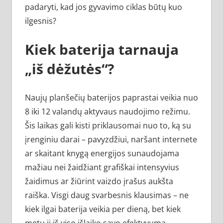
padaryti, kad jos gyvavimo ciklas būtų kuo
ilgesnis?
Kiek baterija tarnauja
„iš dėžutės“?
Naujų planšečių baterijos paprastai veikia nuo
8 iki 12 valandų aktyvaus naudojimo režimu.
Šis laikas gali kisti priklausomai nuo to, ką su
įrenginiu darai – pavyzdžiui, naršant internete
ar skaitant knygą energijos sunaudojama
mažiau nei žaidžiant grafiškai intensyvius
žaidimus ar žiūrint vaizdo įrašus aukšta
raiška. Visgi daug svarbesnis klausimas – ne
kiek ilgai baterija veikia per dieną, bet kiek
metų ji iš viso išlaiko savo efektyvumą.