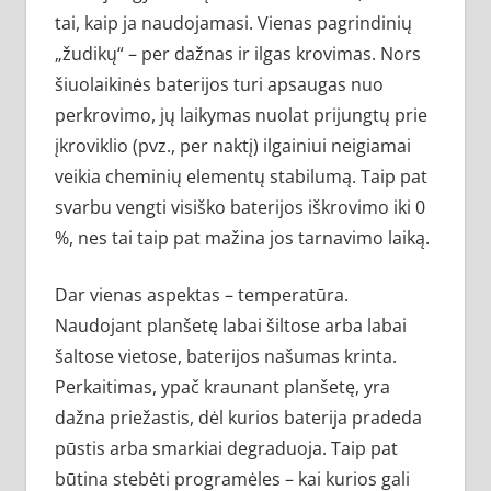
tai, kaip ja naudojamasi. Vienas pagrindinių
„žudikų“ – per dažnas ir ilgas krovimas. Nors
šiuolaikinės baterijos turi apsaugas nuo
perkrovimo, jų laikymas nuolat prijungtų prie
įkroviklio (pvz., per naktį) ilgainiui neigiamai
veikia cheminių elementų stabilumą. Taip pat
svarbu vengti visiško baterijos iškrovimo iki 0
%, nes tai taip pat mažina jos tarnavimo laiką.
Dar vienas aspektas – temperatūra.
Naudojant planšetę labai šiltose arba labai
šaltose vietose, baterijos našumas krinta.
Perkaitimas, ypač kraunant planšetę, yra
dažna priežastis, dėl kurios baterija pradeda
pūstis arba smarkiai degraduoja. Taip pat
būtina stebėti programėles – kai kurios gali