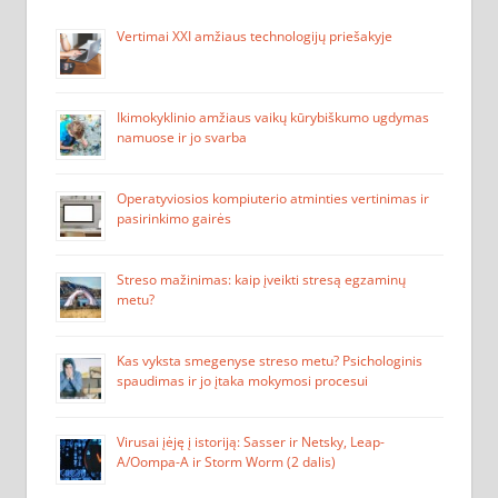
Vertimai XXI amžiaus technologijų priešakyje
Ikimokyklinio amžiaus vaikų kūrybiškumo ugdymas
namuose ir jo svarba
Operatyviosios kompiuterio atminties vertinimas ir
pasirinkimo gairės
Streso mažinimas: kaip įveikti stresą egzaminų
metu?
Kas vyksta smegenyse streso metu? Psichologinis
spaudimas ir jo įtaka mokymosi procesui
Virusai įėję į istoriją: Sasser ir Netsky, Leap-
A/Oompa-A ir Storm Worm (2 dalis)