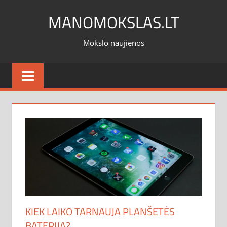
Skip
MANOMOKSLAS.LT
to
content
Mokslo naujienos
KIEK LAIKO TARNAUJA PLANŠETĖS
BATERIJA?