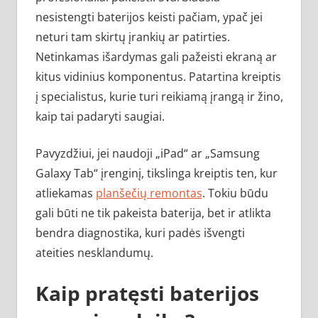
nesistengti baterijos keisti pačiam, ypač jei
neturi tam skirtų įrankių ar patirties.
Netinkamas išardymas gali pažeisti ekraną ar
kitus vidinius komponentus. Patartina kreiptis
į specialistus, kurie turi reikiamą įrangą ir žino,
kaip tai padaryti saugiai.
Pavyzdžiui, jei naudoji „iPad“ ar „Samsung
Galaxy Tab“ įrenginį, tikslinga kreiptis ten, kur
atliekamas
planšečių remontas
. Tokiu būdu
gali būti ne tik pakeista baterija, bet ir atlikta
bendra diagnostika, kuri padės išvengti
ateities nesklandumų.
Kaip pratęsti baterijos