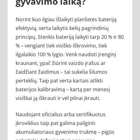
gyvavimo laiką?
Norint kuo ilgiau išlaikyti planšetės bateriją
efektyvią, verta laikytis kelių pagrindinių
principų. Stenkis bateriją laikyti tarp 20 % ir 80
% – vengiant tiek visiško iškrovimo, tiek
ilgalaikio 100 % lygio. Venk naudoti įrenginį
kraunant, ypač žiūrint vaizdo įrašus ar
žaidžiant žaidimus – tai sukelia šilumos
perteklių. Taip pat verta kartais atlikti
baterijos kalibravimą – kartą per mėnesį
visiškai ją iškrauti ir vėl pilnai įkrauti.
Naudojant oficialius arba sertifikuotus
įkroviklius taip pat galima pailginti
akumuliatoriaus gyvenimo trukmę – pigūs