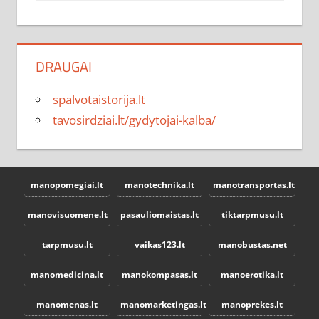
DRAUGAI
spalvotaistorija.lt
tavosirdziai.lt/gydytojai-kalba/
manopomegiai.lt
manotechnika.lt
manotransportas.lt
manovisuomene.lt
pasauliomaistas.lt
tiktarpmusu.lt
tarpmusu.lt
vaikas123.lt
manobustas.net
manomedicina.lt
manokompasas.lt
manoerotika.lt
manomenas.lt
manomarketingas.lt
manoprekes.lt