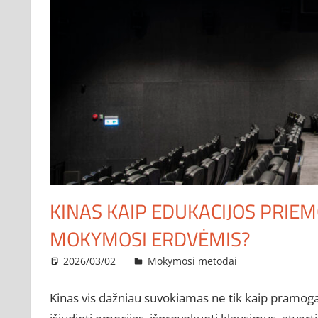
KINAS KAIP EDUKACIJOS PRIEM
MOKYMOSI ERDVĖMIS?
2026/03/02
administratorius
Mokymosi metodai
Kinas vis dažniau suvokiamas ne tik kaip pramoga, 