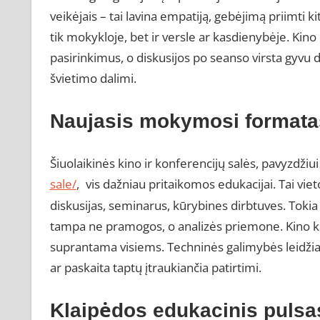
veikėjais – tai lavina empatiją, gebėjimą priimti k
tik mokykloje, bet ir versle ar kasdienybėje. Kino
pasirinkimus, o diskusijos po seanso virsta gyvu 
švietimo dalimi.
Naujasis mokymosi formata
Šiuolaikinės kino ir konferencijų salės, pavyzdžiu
sale/
,
vis dažniau pritaikomos edukacijai. Tai vieto
diskusijas, seminarus, kūrybines dirbtuves. Tokia
tampa ne pramogos, o analizės priemone. Kino kal
suprantama visiems. Techninės galimybės leidžia
ar paskaita taptų įtraukiančia patirtimi.
Klaipėdos edukacinis pulsa