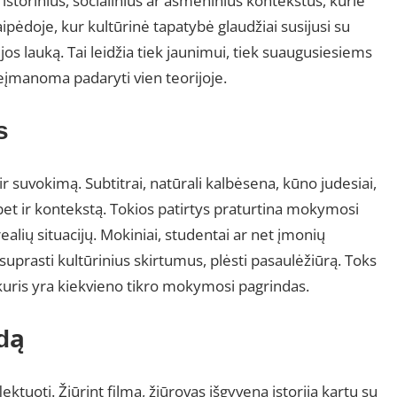
 istorinius, socialinius ar asmeninius kontekstus, kurie
aipėdoje, kur kultūrinė tapatybė glaudžiai susijusi su
jos lauką. Tai leidžia tiek jaunimui, tiek suaugusiesiems
 neįmanoma padaryti vien teorijoje.
s
ir suvokimą. Subtitrai, natūrali kalbėsena, kūno judesiai,
, bet ir kontekstą. Tokios patirtys praturtina mokymosi
realių situacijų. Mokiniai, studentai ar net įmonių
suprasti kultūrinius skirtumus, plėsti pasaulėžiūrą. Toks
kuris yra kiekvieno tikro mokymosi pagrindas.
dą
ktuoti. Žiūrint filmą, žiūrovas išgyvena istoriją kartu su