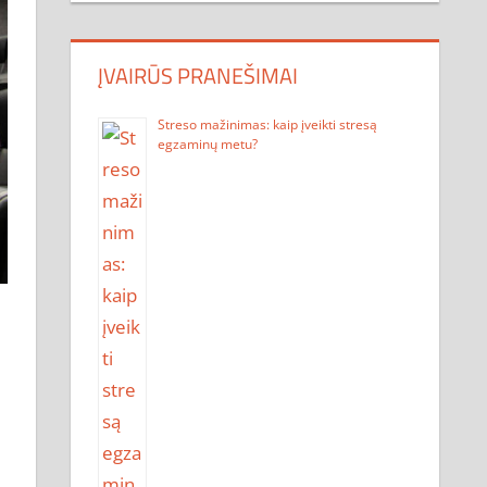
ĮVAIRŪS PRANEŠIMAI
Streso mažinimas: kaip įveikti stresą
egzaminų metu?