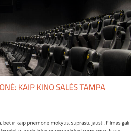
ONĖ: KAIP KINO SALĖS TAMPA
bet ir kaip priemonė mokytis, suprasti, jausti. Filmas gali