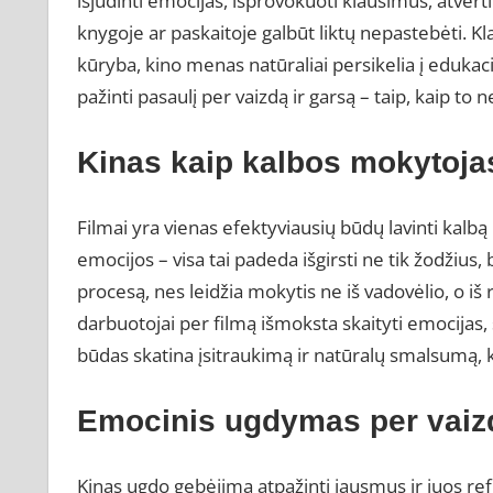
išjudinti emocijas, išprovokuoti klausimus, atverti
knygoje ar paskaitoje galbūt liktų nepastebėti. Kl
kūryba, kino menas natūraliai persikelia į edukaci
pažinti pasaulį per vaizdą ir garsą – taip, kaip to
Kinas kaip kalbos mokytoja
Filmai yra vienas efektyviausių būdų lavinti kalbą 
emocijos – visa tai padeda išgirsti ne tik žodžius
procesą, nes leidžia mokytis ne iš vadovėlio, o iš 
darbuotojai per filmą išmoksta skaityti emocijas, 
būdas skatina įsitraukimą ir natūralų smalsumą, 
Emocinis ugdymas per vaiz
Kinas ugdo gebėjimą atpažinti jausmus ir juos refle