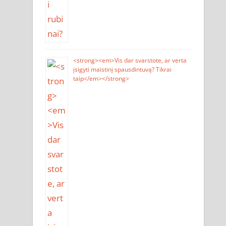
<strong><em>Vis dar svarstote, ar verta
įsigyti maistinį spausdintuvą? Tikrai
taip</em></strong>