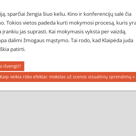
ją, sparčiai žengia šiuo keliu. Kino ir konferencijų salė čia
mo. Tokios vietos padeda kurti mokymosi procesą, kuris yr
a įrankiu jas suprasti. Kai mokymasis vyksta per vaizdą,
s tampa dalimi žmogaus mąstymo. Tai rodo, kad Klaipėda juda
kia patirti.
o išvengti?
Next
Kaip veikia rūko efektai: mokslas už scenos vizualinių sprendimų
Post: