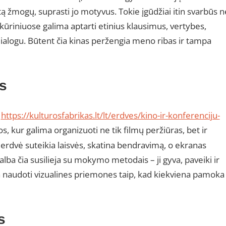
itą žmogų, suprasti jo motyvus. Tokie įgūdžiai itin svarbūs n
 kūriniuose galima aptarti etinius klausimus, vertybes,
dialogu. Būtent čia kinas peržengia meno ribas ir tampa
s
i
https://kulturosfabrikas.lt/lt/erdves/kino-ir-konferenciju-
s, kur galima organizuoti ne tik filmų peržiūras, bet ir
 erdvė suteikia laisvės, skatina bendravimą, o ekranas
ba čia susilieja su mokymo metodais – ji gyva, paveiki ir
 naudoti vizualines priemones taip, kad kiekviena pamoka
s