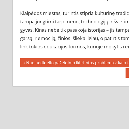
Klaipėdos miestas, turintis stiprią kultūrinę tradici
tampa jungtimi tarp meno, technologijų ir švieti
gyvas. Kinas nebe tik pasakoja istorijas – jis tamp
garsą ir emociją, žinios išlieka ilgiau, o patirti
link tokios edukacijos formos, kurioje mokytis reiš
Navigacija
Previous
Nuo nedidelio pažeidimo iki rimtos problemos: kaip t
Post:
tarp
įrašų