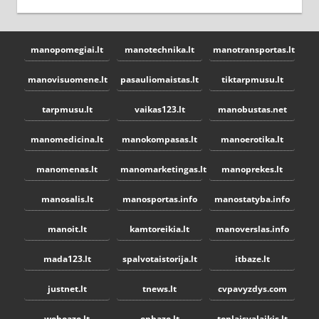
manopomegiai.lt
manotechnika.lt
manotransportas.lt
manovisuomene.lt
pasauliomaistas.lt
tiktarpmusu.lt
tarpmusu.lt
vaikas123.lt
manobustas.net
manomedicina.lt
manokompasas.lt
manoerotika.lt
manomenas.lt
manomarketingas.lt
manoprekes.lt
manosalis.lt
manosportas.info
manostatyba.info
manoit.lt
kamtoreikia.lt
manoverslas.info
mada123.lt
spalvotaistorija.lt
itbaze.lt
justnet.lt
tnews.lt
cvpavyzdys.com
weboaze.lt
epbaze.lt
toplaisvalaikis.lt