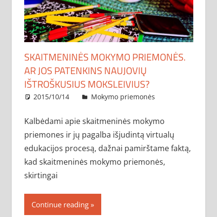
SKAITMENINĖS MOKYMO PRIEMONĖS.
AR JOS PATENKINS NAUJOVIŲ
IŠTROŠKUSIUS MOKSLEIVIUS?
2015/10/14
administratorius
Mokymo priemonės
Kalbėdami apie skaitmeninės mokymo
priemones ir jų pagalba išjudintą virtualų
edukacijos procesą, dažnai pamirštame faktą,
kad skaitmeninės mokymo priemonės,
skirtingai
Continue reading