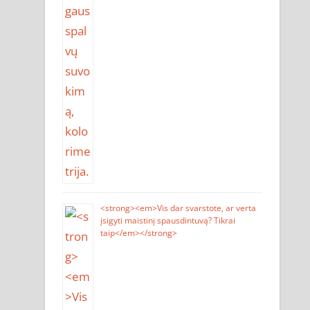
<strong><em>Vis dar svarstote, ar verta
įsigyti maistinį spausdintuvą? Tikrai
taip</em></strong>