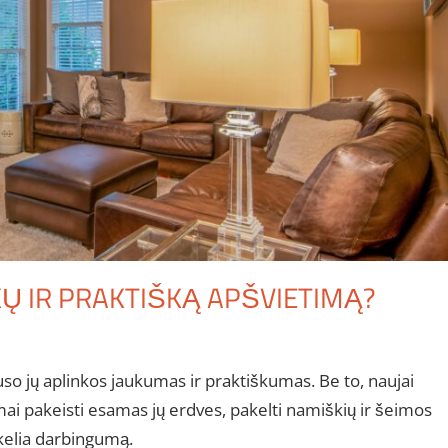
KŲ IR PRAKTIŠKĄ APŠVIETIMĄ?
so jų aplinkos jaukumas ir praktiškumas. Be to, naujai
i pakeisti esamas jų erdves, pakelti namiškių ir šeimos
kelia darbingumą.