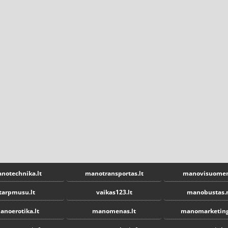
notechnika.lt
manotransportas.lt
manovisuomen
tarpmusu.lt
vaikas123.lt
manobustas.
anoerotika.lt
manomenas.lt
manomarketing