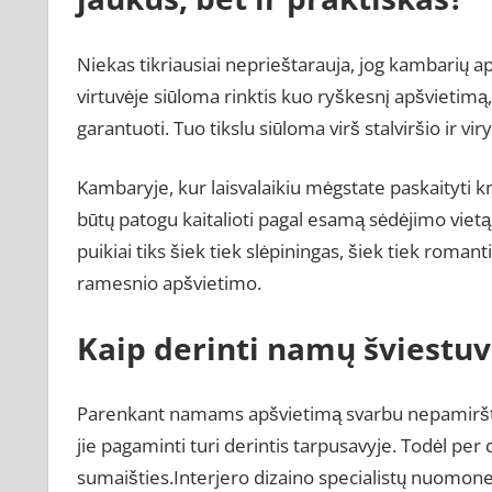
Niekas tikriausiai neprieštarauja, jog kambarių apš
virtuvėje siūloma rinktis kuo ryškesnį apšvietim
garantuoti. Tuo tikslu siūloma virš stalviršio ir vir
Kambaryje, kur laisvalaikiu mėgstate paskaityti kn
būtų patogu kaitalioti pagal esamą sėdėjimo viet
puikiai tiks šiek tiek slėpiningas, šiek tiek ro
ramesnio apšvietimo.
Kaip derinti namų šviestuv
Parenkant namams apšvietimą svarbu nepamiršti t
jie pagaminti turi derintis tarpusavyje. Todėl per d
sumaišties.Interjero dizaino specialistų nuomone,