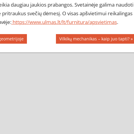
teikia daugiau jaukios prabangos. Svetainėje galima naudoti
ie pritraukus svečių dėmesį. O visas apšvietimui reikalingas
vėje:
https://www.ulmas.lt/lt/furnitura/apsvietimas
.
Next
geometrijoje
Vilkikų mechanikas – kaip juo tapti?
Post: