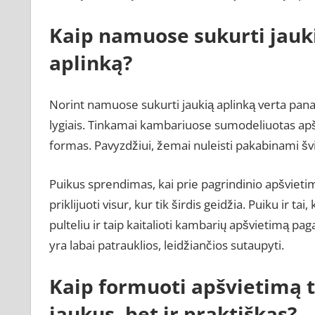
Kaip namuose sukurti jauki
aplinką?
Norint namuose sukurti jaukią aplinką verta panaud
lygiais. Tinkamai kambariuose sumodeliuotas apšv
formas. Pavyzdžiui, žemai nuleisti pakabinami švie
Puikus sprendimas, kai prie pagrindinio apšvieti
priklijuoti visur, kur tik širdis geidžia. Puiku ir t
pulteliu ir taip kaitalioti kambarių apšvietimą pa
yra labai patrauklios, leidžiančios sutaupyti.
Kaip formuoti apšvietimą t
jaukus, bet ir praktiškas?