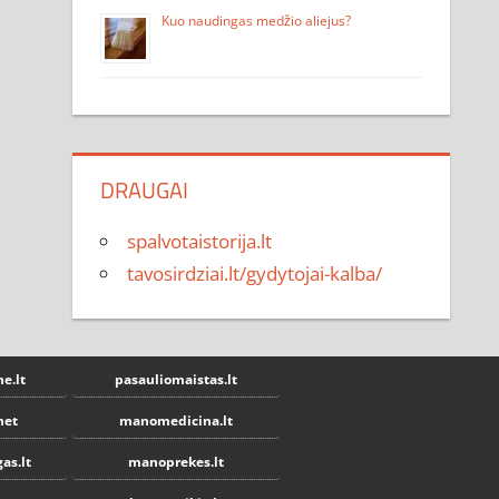
Kuo naudingas medžio aliejus?
DRAUGAI
spalvotaistorija.lt
tavosirdziai.lt/gydytojai-kalba/
e.lt
pasauliomaistas.lt
net
manomedicina.lt
as.lt
manoprekes.lt