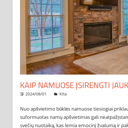
KAIP NAMUOSE ĮSIRENGTI JAU
2024/08/01
administratorius
Kita
Nuo apšvietimo būklės namuose tiesiogiai priklau
suformuotas namų apšvietimas gali neatpažįstama
svečių nuotaiką, kas lemia emocinį žvalumą ir pa