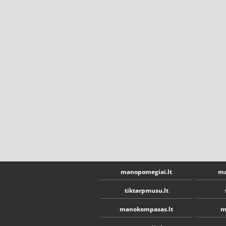
manopomegiai.lt
ma
tiktarpmusu.lt
manokompasas.lt
m