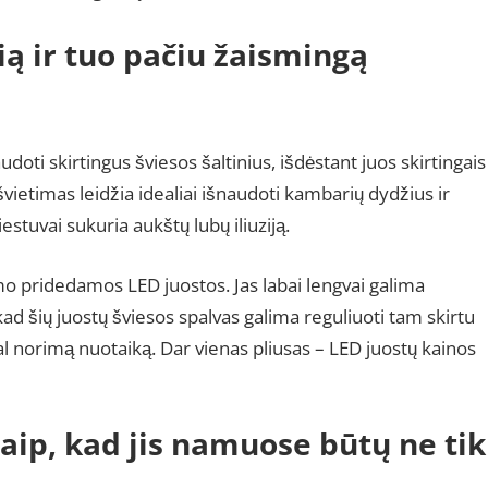
ą ir tuo pačiu žaismingą
oti skirtingus šviesos šaltinius, išdėstant juos skirtingais
ietimas leidžia idealiai išnaudoti kambarių dydžius ir
stuvai sukuria aukštų lubų iliuziją.
mo pridedamos LED juostos. Jas labai lengvai galima
ai, kad šių juostų šviesos spalvas galima reguliuoti tam skirtu
gal norimą nuotaiką. Dar vienas pliusas – LED juostų kainos
aip, kad jis namuose būtų ne tik