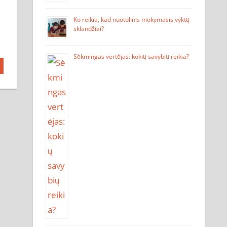
Ko reikia, kad nuotolinis mokymasis vyktų
sklandžiai?
Sėkmingas vertėjas: kokių savybių reikia?