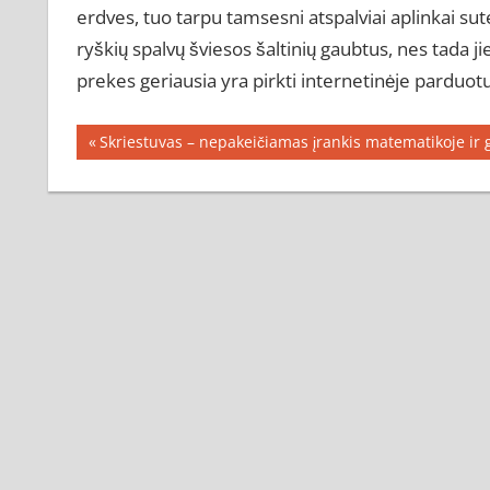
erdves, tuo tarpu tamsesni atspalviai aplinkai su
ryškių spalvų šviesos šaltinių gaubtus, nes tada j
prekes geriausia yra pirkti internetinėje parduotu
Navigacija
Previous
Skriestuvas – nepakeičiamas įrankis matematikoje ir 
Post:
tarp
įrašų