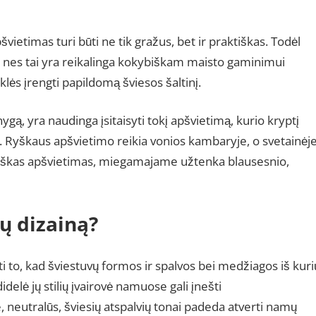
vietimas turi būti ne tik gražus, bet ir praktiškas. Todėl
ą, nes tai yra reikalinga kokybiškam maisto gaminimui
yklės įrengti papildomą šviesos šaltinį.
ygą, yra naudinga įsitaisyti tokį apšvietimą, kurio kryptį
ą. Ryškaus apšvietimo reikia vonios kambaryje, o svetainėj
mantiškas apšvietimas, miegamajame užtenka blausesnio,
ų dizainą?
o, kad šviestuvų formos ir spalvos bei medžiagos iš kuri
idelė jų stilių įvairovė namuose gali įnešti
 neutralūs, šviesių atspalvių tonai padeda atverti namų