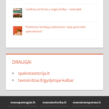
Leidinių vertimas į anglų kalbą – retenybė
Patikimas kenkėjų naikinimas: kaip pasirinkti
specialistus?
DRAUGAI
spalvotaistorija.lt
tavosirdziai.lt/gydytojai-kalba/
manopomegiai.lt
manotechnika.lt
manotransportas.lt