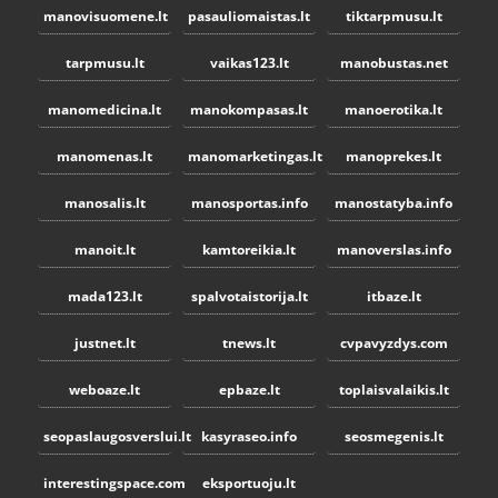
manovisuomene.lt
pasauliomaistas.lt
tiktarpmusu.lt
tarpmusu.lt
vaikas123.lt
manobustas.net
manomedicina.lt
manokompasas.lt
manoerotika.lt
manomenas.lt
manomarketingas.lt
manoprekes.lt
manosalis.lt
manosportas.info
manostatyba.info
manoit.lt
kamtoreikia.lt
manoverslas.info
mada123.lt
spalvotaistorija.lt
itbaze.lt
justnet.lt
tnews.lt
cvpavyzdys.com
weboaze.lt
epbaze.lt
toplaisvalaikis.lt
seopaslaugosverslui.lt
kasyraseo.info
seosmegenis.lt
interestingspace.com
eksportuoju.lt