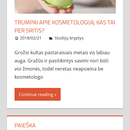
TRUMPAI APIE KOSMETOLOGIJĄ: KAS TAI
PER SRITIS?
2018/02/21
administratorius
Studijų kryptys
Grožio kultas pastaraisiais metais vis labiau
auga. Gražūs ir pasitikintys savimi nori būti
visi žmonės, todėl neretas neapsieina be
kosmetologo
Continue reading
PAIEŠKA