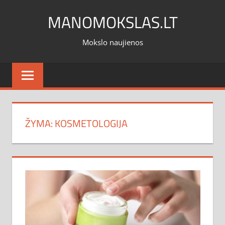
Skip
MANOMOKSLAS.LT
to
content
Mokslo naujienos
ŽYMA:
KOSMETOLOGIJA