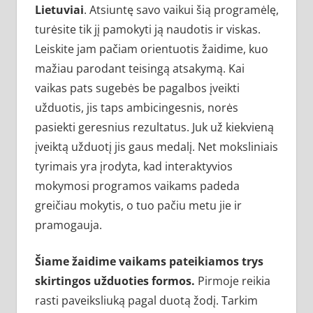
Lietuviai
. Atsiuntę savo vaikui šią programėlę,
turėsite tik jį pamokyti ją naudotis ir viskas.
Leiskite jam pačiam orientuotis žaidime, kuo
mažiau parodant teisingą atsakymą. Kai
vaikas pats sugebės be pagalbos įveikti
užduotis, jis taps ambicingesnis, norės
pasiekti geresnius rezultatus. Juk už kiekvieną
įveiktą užduotį jis gaus medalį. Net moksliniais
tyrimais yra įrodyta, kad interaktyvios
mokymosi programos vaikams padeda
greičiau mokytis, o tuo pačiu metu jie ir
pramogauja.
Šiame žaidime vaikams pateikiamos trys
skirtingos užduoties formos.
Pirmoje reikia
rasti paveiksliuką pagal duotą žodį. Tarkim