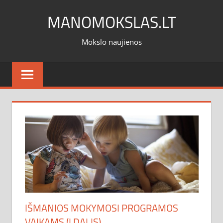
Skip
MANOMOKSLAS.LT
to
content
Mokslo naujienos
IŠMANIOS MOKYMOSI PROGRAMOS
VAIKAMS (I DALIS)