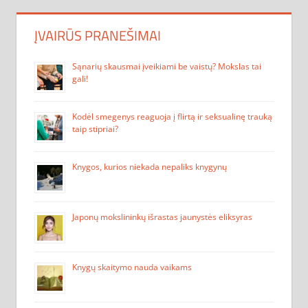
ĮVAIRŪS PRANEŠIMAI
Sąnarių skausmai įveikiami be vaistų? Mokslas tai
gali!
Kodėl smegenys reaguoja į flirtą ir seksualinę trauką
taip stipriai?
Knygos, kurios niekada nepaliks knygynų
Japonų mokslininkų išrastas jaunystės eliksyras
Knygų skaitymo nauda vaikams