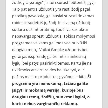
žodis yra „sraigė“ jis turi surasti būtent šį gyvį.
Taip pat antra užduotis yra rasti žodį pagal
pateiktą paveikslą, galiausiai surasti tinkamas
raides ir sudėti iš jų žodį. Kiekvieną užduotį
sudaro dešimt pratimų, todėl vaikas tikrai
nepavargs spręsti užduotis. Tokios mokymosi
programos vaikams galimos vos nuo 3 iki
daugiau metų. Vaikai išmokę užduotis bei
gerai jas išsprendę galės imtis sunkesnių
lygių, bei patys pasirinkti temas. Kartu jie ne
tik išmoks atskirti raides bei skaityti, o ir
pažins maisto produktus, gyvūnus ir kita.
Ši
programa yra nemokamą, tačiau galite
įsigyti ir mokamą versiją, kurioje bus
daugiau temų, žodžių, sunkesni lygiai, o
kartu nebus varginančių reklamų.