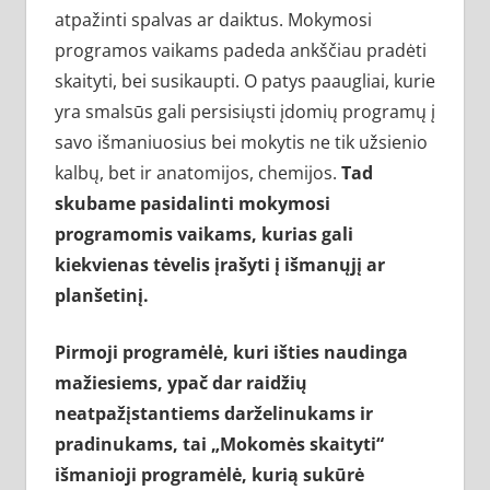
atpažinti spalvas ar daiktus. Mokymosi
programos vaikams padeda ankščiau pradėti
skaityti, bei susikaupti. O patys paaugliai, kurie
yra smalsūs gali persisiųsti įdomių programų į
savo išmaniuosius bei mokytis ne tik užsienio
kalbų, bet ir anatomijos, chemijos.
Tad
skubame pasidalinti mokymosi
programomis vaikams, kurias gali
kiekvienas tėvelis įrašyti į išmanųjį ar
planšetinį.
Pirmoji programėlė, kuri išties naudinga
mažiesiems, ypač dar raidžių
neatpažįstantiems darželinukams ir
pradinukams, tai „Mokomės skaityti“
išmanioji programėlė, kurią sukūrė