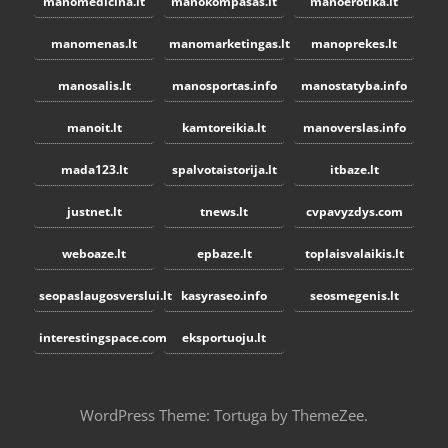
manomedicina.lt
manokompasas.lt
manoerotika.lt
manomenas.lt
manomarketingas.lt
manoprekes.lt
manosalis.lt
manosportas.info
manostatyba.info
manoit.lt
kamtoreikia.lt
manoverslas.info
mada123.lt
spalvotaistorija.lt
itbaze.lt
justnet.lt
tnews.lt
cvpavyzdys.com
weboaze.lt
epbaze.lt
toplaisvalaikis.lt
seopaslaugosverslui.lt
kasyraseo.info
seosmegenis.lt
interestingspace.com
eksportuoju.lt
WordPress Theme: Tortuga by ThemeZee.