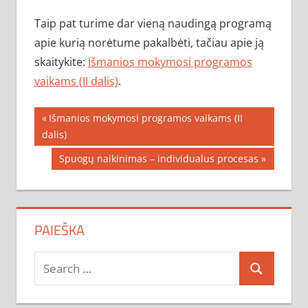
Taip pat turime dar vieną naudingą programą
apie kurią norėtume pakalbėti, tačiau apie ją
skaitykite:
Išmanios mokymosi programos
vaikams (II dalis)
.
Navigacija
Previous
Išmanios mokymosi programos vaikams (II
Post:
dalis)
tarp
Next
Spuogų naikinimas – individualus procesas
įrašų
Post:
PAIEŠKA
Search
Search
for: