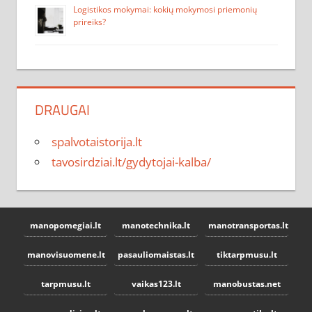
Logistikos mokymai: kokių mokymosi priemonių
prireiks?
DRAUGAI
spalvotaistorija.lt
tavosirdziai.lt/gydytojai-kalba/
manopomegiai.lt
manotechnika.lt
manotransportas.lt
manovisuomene.lt
pasauliomaistas.lt
tiktarpmusu.lt
tarpmusu.lt
vaikas123.lt
manobustas.net