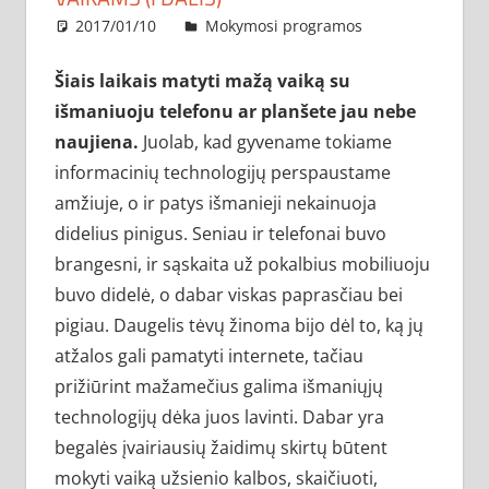
2017/01/10
administratorius
Mokymosi programos
Šiais laikais matyti mažą vaiką su
išmaniuoju telefonu ar planšete jau nebe
naujiena.
Juolab, kad gyvename tokiame
informacinių technologijų perspaustame
amžiuje, o ir patys išmanieji nekainuoja
didelius pinigus. Seniau ir telefonai buvo
brangesni, ir sąskaita už pokalbius mobiliuoju
buvo didelė, o dabar viskas paprasčiau bei
pigiau. Daugelis tėvų žinoma bijo dėl to, ką jų
atžalos gali pamatyti internete, tačiau
prižiūrint mažamečius galima išmaniųjų
technologijų dėka juos lavinti. Dabar yra
begalės įvairiausių žaidimų skirtų būtent
mokyti vaiką užsienio kalbos, skaičiuoti,