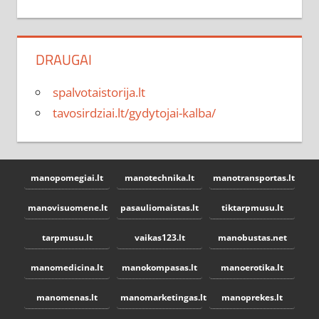
DRAUGAI
spalvotaistorija.lt
tavosirdziai.lt/gydytojai-kalba/
manopomegiai.lt
manotechnika.lt
manotransportas.lt
manovisuomene.lt
pasauliomaistas.lt
tiktarpmusu.lt
tarpmusu.lt
vaikas123.lt
manobustas.net
manomedicina.lt
manokompasas.lt
manoerotika.lt
manomenas.lt
manomarketingas.lt
manoprekes.lt