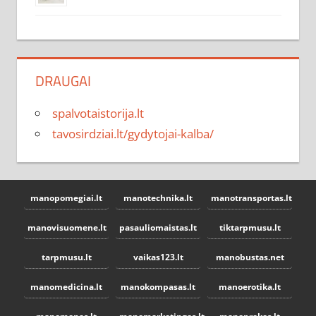
DRAUGAI
spalvotaistorija.lt
tavosirdziai.lt/gydytojai-kalba/
manopomegiai.lt
manotechnika.lt
manotransportas.lt
manovisuomene.lt
pasauliomaistas.lt
tiktarpmusu.lt
tarpmusu.lt
vaikas123.lt
manobustas.net
manomedicina.lt
manokompasas.lt
manoerotika.lt