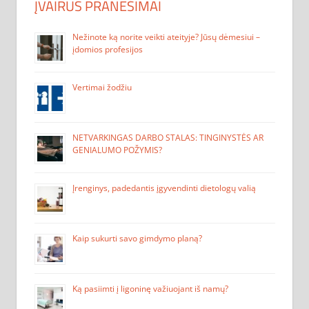
ĮVAIRŪS PRANEŠIMAI
Nežinote ką norite veikti ateityje? Jūsų dėmesiui –
įdomios profesijos
Vertimai žodžiu
NETVARKINGAS DARBO STALAS: TINGINYSTĖS AR
GENIALUMO POŽYMIS?
Įrenginys, padedantis įgyvendinti dietologų valią
Kaip sukurti savo gimdymo planą?
Ką pasiimti į ligoninę važiuojant iš namų?