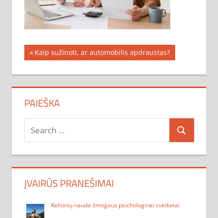
Navigacija
Previous
Kaip sužinoti, ar automobilis apdraustas?
Post:
tarp
įrašų
PAIEŠKA
Search
Search
for:
ĮVAIRŪS PRANEŠIMAI
Kelionių nauda žmogaus psichologinei sveikatai