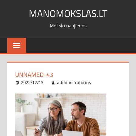
Skip
MANOMOKSLAS.LT
to
content
Mokslo naujienos
UNNAMED-43
2022/12/13
administratorius