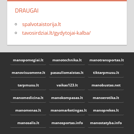
DRAUGAI
spalvotaistorija.lt
tavosirdziai.lt/gydytojai-kalba/
manopomegiai.lt
manotechnika.lt
manotransportas.lt
manovisuomene.lt
pasauliomaistas.lt
tiktarpmusu.lt
tarpmusu.lt
vaikas123.lt
manobustas.net
manomedicina.lt
manokompasas.lt
manoerotika.lt
manomenas.lt
manomarketingas.lt
manoprekes.lt
manosalis.lt
manosportas.info
manostatyba.info