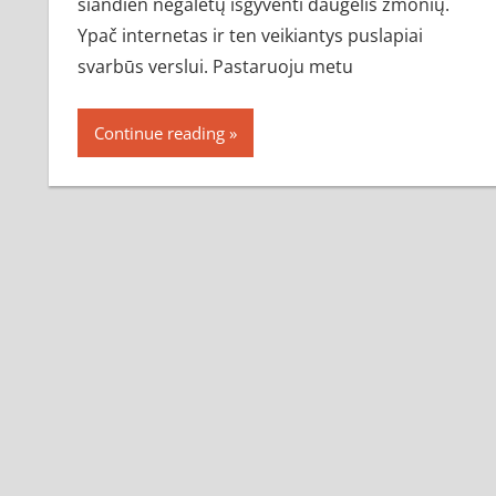
šiandien negalėtų išgyventi daugelis žmonių.
Ypač internetas ir ten veikiantys puslapiai
svarbūs verslui. Pastaruoju metu
Continue reading