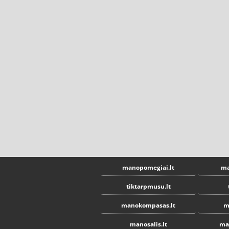
manopomegiai.lt
ma
tiktarpmusu.lt
manokompasas.lt
m
manosalis.lt
ma