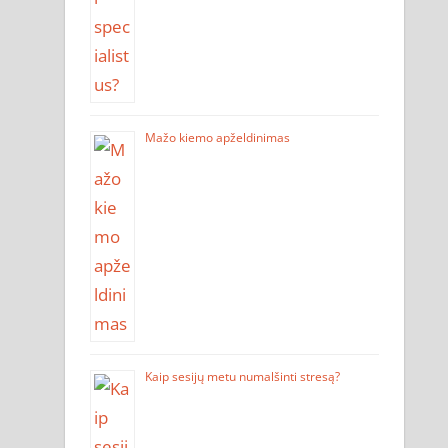
Mažo kiemo apželdinimas
Kaip sesijų metu numalšinti stresą?