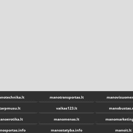
notechnika.lt
manotransportas.lt
manovisuomen
tarpmusu.lt
vaikas123.lt
manobustas.
anoerotika.lt
manomenas.lt
manomarketing
nosportas.info
manostatyba.info
manoit.lt