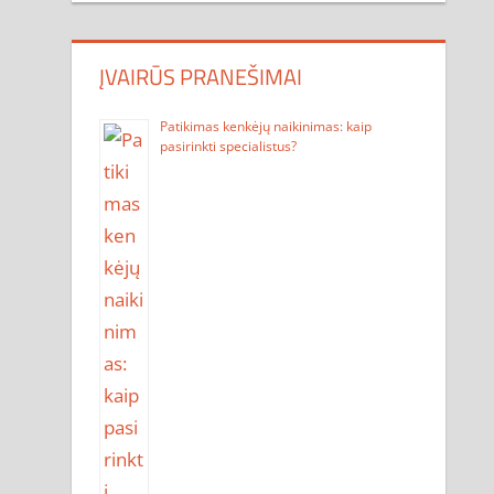
ĮVAIRŪS PRANEŠIMAI
Patikimas kenkėjų naikinimas: kaip
pasirinkti specialistus?