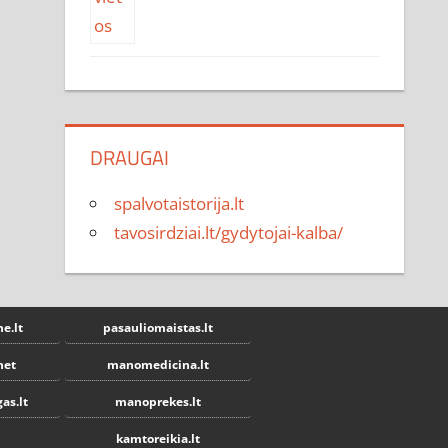
DRAUGAI
spalvotaistorija.lt
tavosirdziai.lt/gydytojai-kalba/
e.lt
pasauliomaistas.lt
net
manomedicina.lt
as.lt
manoprekes.lt
kamtoreikia.lt