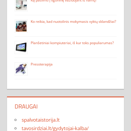
Ką pasiimti į ligoninę važiuojant iš namų?
Ko reikia, kad nuotolinis mokymasis vyktų sklandžiai?
Planšetiniai kompiuteriai, iš kur toks populiarumas?
Presoterapija
DRAUGAI
spalvotaistorija.lt
tavosirdziai.lt/gydytojai-kalba/