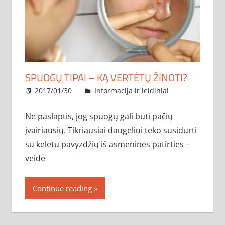
SPUOGŲ TIPAI – KĄ VERTĖTŲ ŽINOTI?
2017/01/30
administratorius
Informacija ir leidiniai
Ne paslaptis, jog spuogų gali būti pačių
įvairiausių. Tikriausiai daugeliui teko susidurti
su keletu pavyzdžių iš asmeninės patirties –
veide
Continue reading