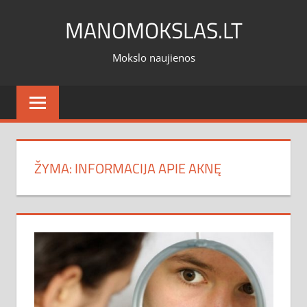
Skip
MANOMOKSLAS.LT
to
content
Mokslo naujienos
ŽYMA:
INFORMACIJA APIE AKNĘ