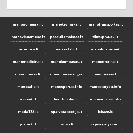
manopomegiai.lt
manotechnika.lt
manotransportas.lt
manovisuomene.lt
pasauliomaistas.lt
tiktarpmusu.lt
tarpmusu.lt
vaikas123.lt
manobustas.net
manomedicina.lt
manokompasas.lt
manoerotika.lt
manomenas.lt
manomarketingas.lt
manoprekes.lt
manosalis.lt
manosportas.info
manostatyba.info
manoit.lt
kamtoreikia.lt
manoverslas.info
mada123.lt
spalvotaistorija.lt
itbaze.lt
justnet.lt
tnews.lt
cvpavyzdys.com