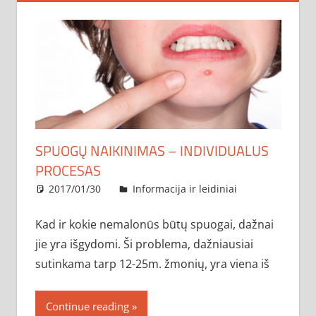
SPUOGŲ NAIKINIMAS – INDIVIDUALUS
PROCESAS
2017/01/30
administratorius
Informacija ir leidiniai
Kad ir kokie nemalonūs būtų spuogai, dažnai
jie yra išgydomi. Ši problema, dažniausiai
sutinkama tarp 12-25m. žmonių, yra viena iš
Continue reading