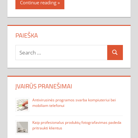
Continue reading
PAIEŠKA
Search
Search
for:
ĮVAIRŪS PRANEŠIMAI
Antivirusinės programos svarba kompiuteriui bei
mobiliam telefonui
Kaip profesionalus produktų fotografavimas padeda
pritraukti klientus