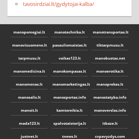
tavosirdziai.lt/gydytojai-kalba/
manopomegiai.lt
manotechnika.lt
manotransportas.lt
manovisuomene.lt
pasauliomaistas.lt
tiktarpmusu.lt
tarpmusu.lt
vaikas123.lt
manobustas.net
manomedicina.lt
manokompasas.lt
manoerotika.lt
manomenas.lt
manomarketingas.lt
manoprekes.lt
manosalis.lt
manosportas.info
manostatyba.info
manoit.lt
kamtoreikia.lt
manoverslas.info
mada123.lt
spalvotaistorija.lt
itbaze.lt
justnet.lt
tnews.lt
cvpavyzdys.com