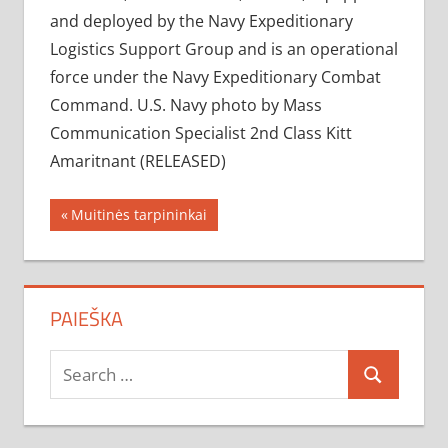
and deployed by the Navy Expeditionary
Logistics Support Group and is an operational
force under the Navy Expeditionary Combat
Command. U.S. Navy photo by Mass
Communication Specialist 2nd Class Kitt
Amaritnant (RELEASED)
Navigacija
Previous
Muitinės tarpininkai
Post:
tarp
įrašų
PAIEŠKA
Search
Search
for: