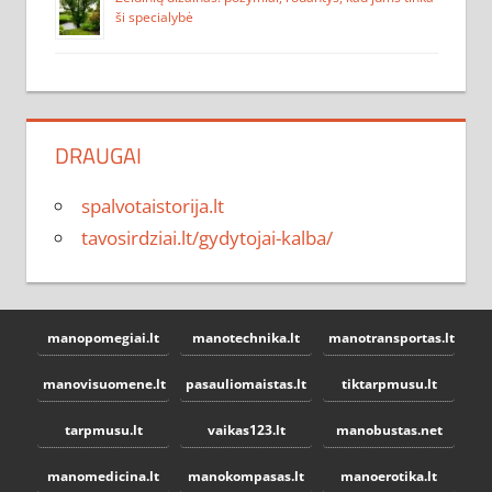
ši specialybė
DRAUGAI
spalvotaistorija.lt
tavosirdziai.lt/gydytojai-kalba/
manopomegiai.lt
manotechnika.lt
manotransportas.lt
manovisuomene.lt
pasauliomaistas.lt
tiktarpmusu.lt
tarpmusu.lt
vaikas123.lt
manobustas.net
manomedicina.lt
manokompasas.lt
manoerotika.lt