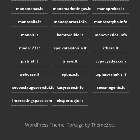
manomenas.lt
manomarketingas.lt
manoprekes.lt
manosalis.lt
manosportas.info
manostatyba.info
manoit.lt
kamtoreikia.lt
manoverslas.info
mada123.lt
spalvotaistorija.lt
itbaze.lt
justnet.lt
tnews.lt
cvpavyzdys.com
weboaze.lt
epbaze.lt
toplaisvalaikis.lt
seopaslaugosverslui.lt
kasyraseo.info
seosmegenis.lt
interestingspace.com
eksportuoju.lt
WordPress Theme: Tortuga by ThemeZee.