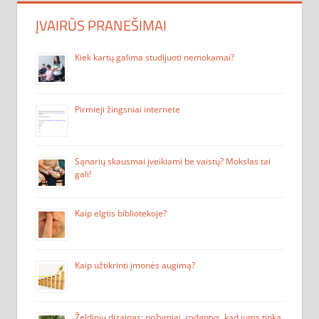
ĮVAIRŪS PRANEŠIMAI
Kiek kartų galima studijuoti nemokamai?
Pirmieji žingsniai internete
Sąnarių skausmai įveikiami be vaistų? Mokslas tai
gali!
Kaip elgtis bibliotekoje?
Kaip užtikrinti įmonės augimą?
Želdinių dizainas: požymiai, rodantys, kad jums tinka