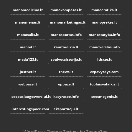
manomedicina.lt
manokompasas.lt
manoerotika.lt
manomenas.lt
manomarketingas.lt
manoprekes.lt
manosalis.lt
manosportas.info
manostatyba.info
manoit.lt
kamtoreikia.lt
manoverslas.info
mada123.lt
spalvotaistorija.lt
itbaze.lt
justnet.lt
tnews.lt
cvpavyzdys.com
weboaze.lt
epbaze.lt
toplaisvalaikis.lt
seopaslaugosverslui.lt
kasyraseo.info
seosmegenis.lt
interestingspace.com
eksportuoju.lt
WordPress Theme: Tortuga by ThemeZee.