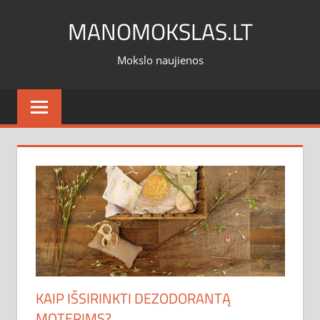
Skip
MANOMOKSLAS.LT
to
content
Mokslo naujienos
KAIP IŠSIRINKTI DEZODORANTĄ
MOTERIMS?