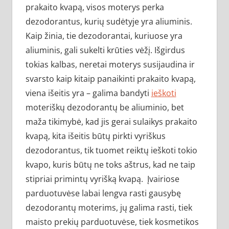
prakaito kvapą, visos moterys perka
dezodorantus, kurių sudėtyje yra aliuminis.
Kaip žinia, tie dezodorantai, kuriuose yra
aliuminis, gali sukelti krūties vėžį. Išgirdus
tokias kalbas, neretai moterys susijaudina ir
svarsto kaip kitaip panaikinti prakaito kvapą,
viena išeitis yra – galima bandyti
ieškoti
moteriškų dezodorantų be aliuminio, bet
maža tikimybė, kad jis gerai sulaikys prakaito
kvapą, kita išeitis būtų pirkti vyriškus
dezodorantus, tik tuomet reiktų ieškoti tokio
kvapo, kuris būtų ne toks aštrus, kad ne taip
stipriai primintų vyrišką kvapą. Įvairiose
parduotuvėse labai lengva rasti gausybę
dezodorantų moterims, jų galima rasti, tiek
maisto prekių parduotuvėse, tiek kosmetikos