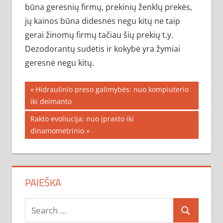
būna geresnių firmų, prekinių ženklų prekės,
jų kainos būna didesnės negu kitų ne taip
gerai žinomų firmų tačiau šių prekių t.y.
Dezodorantų sudėtis ir kokybė yra žymiai
geresnė negu kitų.
Navigacija
Previous
Hidraulinio preso galimybės: nuo kompiuterio
Post:
iki deimanto
tarp
Next
Rakto evoliucija: nuo įprasto iki
įrašų
Post:
dinamometrinio
PAIEŠKA
Search
Search
for: