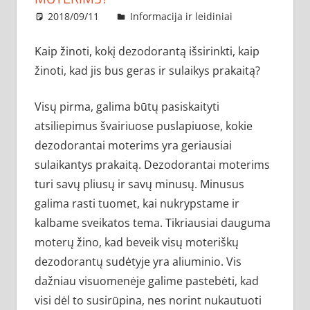
2018/09/11
administratorius
Informacija ir leidiniai
Kaip žinoti, kokį dezodorantą išsirinkti, kaip
žinoti, kad jis bus geras ir sulaikys prakaitą?
Visų pirma, galima būtų pasiskaityti
atsiliepimus švairiuose puslapiuose, kokie
dezodorantai moterims yra geriausiai
sulaikantys prakaitą. Dezodorantai moterims
turi savų pliusų ir savų minusų. Minusus
galima rasti tuomet, kai nukrypstame ir
kalbame sveikatos tema. Tikriausiai dauguma
moterų žino, kad beveik visų moteriškų
dezodorantų sudėtyje yra aliuminio. Vis
dažniau visuomenėje galime pastebėti, kad
visi dėl to susirūpina, nes norint nukautuoti