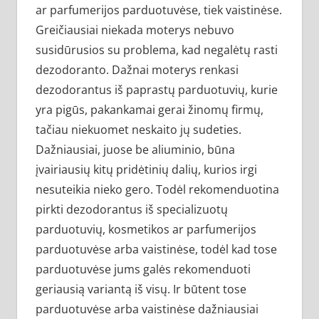
ar parfumerijos parduotuvėse, tiek vaistinėse.
Greičiausiai niekada moterys nebuvo
susidūrusios su problema, kad negalėtų rasti
dezodoranto. Dažnai moterys renkasi
dezodorantus iš paprastų parduotuvių, kurie
yra pigūs, pakankamai gerai žinomų firmų,
tačiau niekuomet neskaito jų sudeties.
Dažniausiai, juose be aliuminio, būna
įvairiausių kitų pridėtinių dalių, kurios irgi
nesuteikia nieko gero. Todėl rekomenduotina
pirkti dezodorantus iš specializuotų
parduotuvių, kosmetikos ar parfumerijos
parduotuvėse arba vaistinėse, todėl kad tose
parduotuvėse jums galės rekomenduoti
geriausią variantą iš visų. Ir būtent tose
parduotuvėse arba vaistinėse dažniausiai