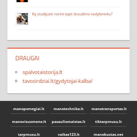
Ką studijuoti norint tapti draudimo vadybininku?
DRAUGAI
spalvotaistorija.lt
tavosirdziai.lt/gydytojai-kalba/
manopomegiai.lt
manotechnika.lt
manotransportas.lt
manovisuomene.lt
pasauliomaistas.lt
tiktarpmusu.lt
tarpmusu.lt
vaikas123.lt
manobustas.net