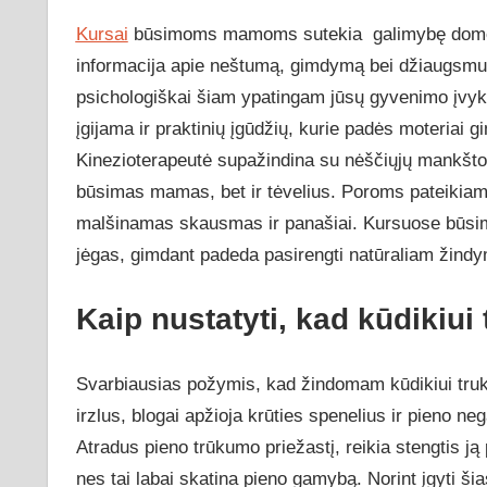
Kursai
būsimoms mamoms sutekia galimybę domėtis
informacija apie neštumą, gimdymą bei džiaugsmus
psichologiškai šiam ypatingam jūsų gyvenimo įvyki
įgijama ir praktinių įgūdžių, kurie padės moteriai g
Kinezioterapeutė supažindina su nėščiųjų mankšto
būsimas mamas, bet ir tėvelius. Poroms pateikiam
malšinamas skausmas ir panašiai. Kursuose būsi
jėgas, gimdant padeda pasirengti natūraliam žindym
Kaip nustatyti, kad kūdikiui
Svarbiausias požymis, kad žindomam kūdikiui truk
irzlus, blogai apžioja krūties spenelius ir pieno ne
Atradus pieno trūkumo priežastį, reikia stengtis ją
nes tai labai skatina pieno gamybą. Norint įgyti š