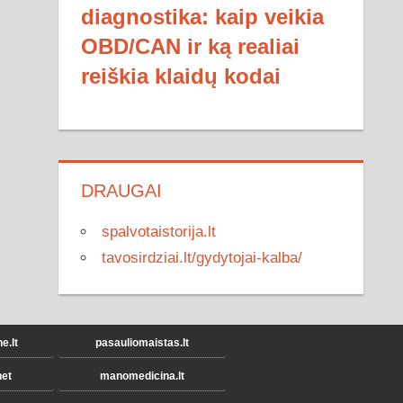
diagnostika: kaip veikia
OBD/CAN ir ką realiai
reiškia klaidų kodai
DRAUGAI
spalvotaistorija.lt
tavosirdziai.lt/gydytojai-kalba/
.lt
pasauliomaistas.lt
et
manomedicina.lt