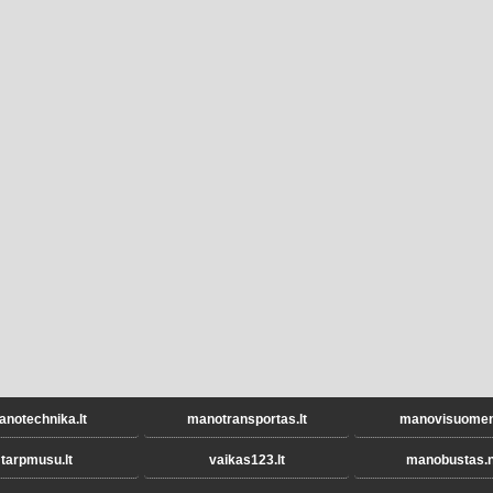
notechnika.lt
manotransportas.lt
manovisuomene
tarpmusu.lt
vaikas123.lt
manobustas.n