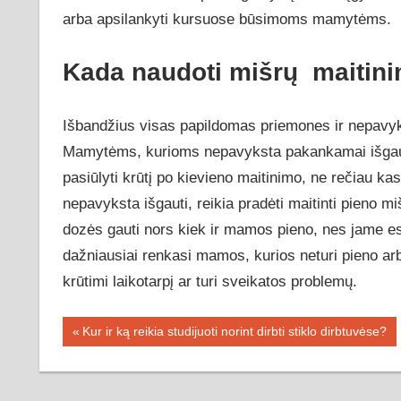
arba apsilankyti kursuose būsimoms mamytėms.
Kada naudoti mišrų maitini
Išbandžius visas papildomas priemones ir nepavyk
Mamytėms, kurioms nepavyksta pakankamai išgauti 
pasiūlyti krūtį po kievieno maitinimo, ne rečiau ka
nepavyksta išgauti, reikia pradėti maitinti pieno mi
dozės gauti nors kiek ir mamos pieno, nes jame es
dažniausiai renkasi mamos, kurios neturi pieno arb
krūtimi laikotarpį ar turi sveikatos problemų.
Navigacija
Previous
Kur ir ką reikia studijuoti norint dirbti stiklo dirbtuvėse?
Post:
tarp