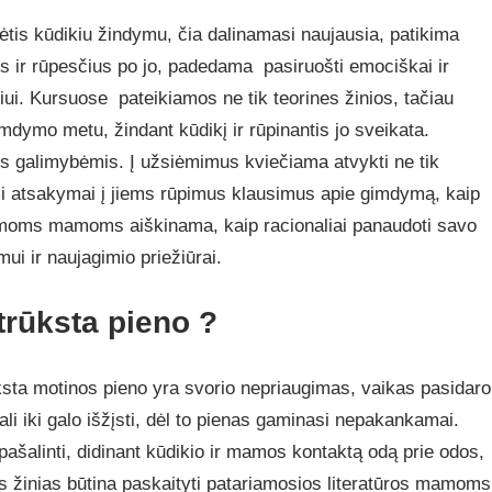
 kūdikiu žindymu, čia dalinamasi naujausia, patikima
 ir rūpesčius po jo, padedama pasiruošti emociškai ir
ui. Kursuose pateikiamos ne tik teorines žinios, tačiau
imdymo metu, žindant kūdikį ir rūpinantis jo sveikata.
s galimybėmis. Į užsiėmimus kviečiama atvykti ne tik
i atsakymai į jiems rūpimus klausimus apie gimdymą, kaip
moms mamoms aiškinama, kaip racionaliai panaudoti savo
ui ir naujagimio priežiūrai.
 trūksta pieno ?
sta motinos pieno yra svorio nepriaugimas, vaikas pasidaro
gali iki galo išžįsti, dėl to pienas gaminasi nepakankamai.
 pašalinti, didinant kūdikio ir mamos kontaktą odą prie odos,
ias žinias būtina paskaityti patariamosios literatūros mamoms