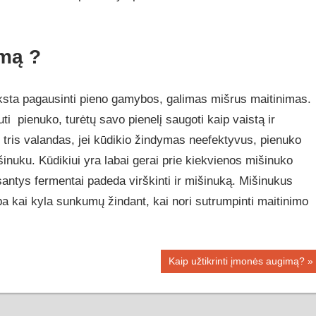
mą ?
sta pagausinti pieno gamybos, galimas mišrus maitinimas.
pienuko, turėtų savo pienelį saugoti kaip vaistą ir
s tris valandas, jei kūdikio žindymas neefektyvus, pienuko
šinuku. Kūdikiui yra labai gerai prie kiekvienos mišinuko
antys fermentai padeda virškinti ir mišinuką. Mišinukus
a kai kyla sunkumų žindant, kai nori sutrumpinti maitinimo
Next
Kaip užtikrinti įmonės augimą?
Post: