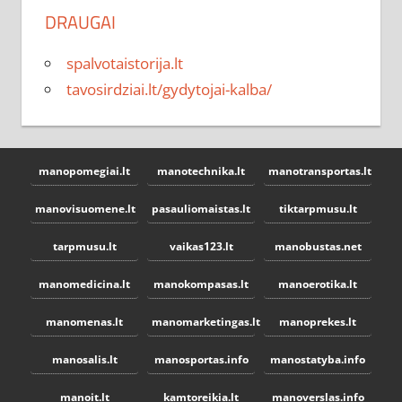
DRAUGAI
spalvotaistorija.lt
tavosirdziai.lt/gydytojai-kalba/
manopomegiai.lt
manotechnika.lt
manotransportas.lt
manovisuomene.lt
pasauliomaistas.lt
tiktarpmusu.lt
tarpmusu.lt
vaikas123.lt
manobustas.net
manomedicina.lt
manokompasas.lt
manoerotika.lt
manomenas.lt
manomarketingas.lt
manoprekes.lt
manosalis.lt
manosportas.info
manostatyba.info
manoit.lt
kamtoreikia.lt
manoverslas.info