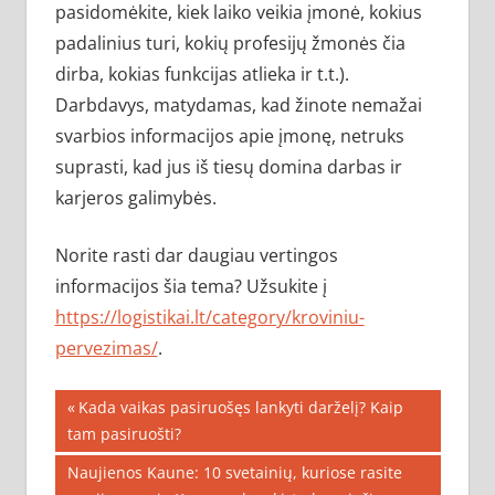
pasidomėkite, kiek laiko veikia įmonė, kokius
padalinius turi, kokių profesijų žmonės čia
dirba, kokias funkcijas atlieka ir t.t.).
Darbdavys, matydamas, kad žinote nemažai
svarbios informacijos apie įmonę, netruks
suprasti, kad jus iš tiesų domina darbas ir
karjeros galimybės.
Norite rasti dar daugiau vertingos
informacijos šia tema? Užsukite į
https://logistikai.lt/category/kroviniu-
pervezimas/
.
Navigacija
Previous
Kada vaikas pasiruošęs lankyti darželį? Kaip
Post:
tam pasiruošti?
tarp
Next
Naujienos Kaune: 10 svetainių, kuriose rasite