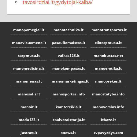
tavosirdziai.lt/gydytojai-kalba/
manopomegiai.lt
manotechnika.lt
manotransportas.lt
manovisuomene.lt
pasauliomaistas.lt
tiktarpmusu.lt
tarpmusu.lt
vaikas123.lt
manobustas.net
manomedicina.lt
manokompasas.lt
manoerotika.lt
manomenas.lt
manomarketingas.lt
manoprekes.lt
manosalis.lt
manosportas.info
manostatyba.info
manoit.lt
kamtoreikia.lt
manoverslas.info
mada123.lt
spalvotaistorija.lt
itbaze.lt
justnet.lt
tnews.lt
cvpavyzdys.com