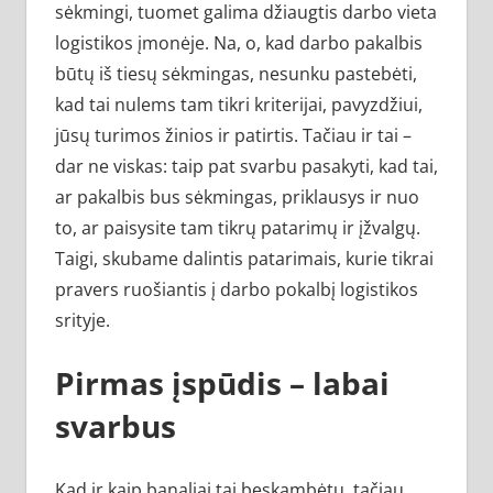
sėkmingi, tuomet galima džiaugtis darbo vieta
logistikos įmonėje. Na, o, kad darbo pakalbis
būtų iš tiesų sėkmingas, nesunku pastebėti,
kad tai nulems tam tikri kriterijai, pavyzdžiui,
jūsų turimos žinios ir patirtis. Tačiau ir tai –
dar ne viskas: taip pat svarbu pasakyti, kad tai,
ar pakalbis bus sėkmingas, priklausys ir nuo
to, ar paisysite tam tikrų patarimų ir įžvalgų.
Taigi, skubame dalintis patarimais, kurie tikrai
pravers ruošiantis į darbo pokalbį logistikos
srityje.
Pirmas įspūdis – labai
svarbus
Kad ir kaip banaliai tai beskambėtų, tačiau