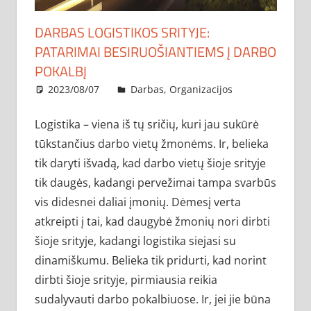
DARBAS LOGISTIKOS SRITYJE:
PATARIMAI BESIRUOŠIANTIEMS Į DARBO
POKALBĮ
2023/08/07
administratorius
Darbas
,
Organizacijos
Logistika – viena iš tų sričių, kuri jau sukūrė
tūkstančius darbo vietų žmonėms. Ir, belieka
tik daryti išvadą, kad darbo vietų šioje srityje
tik daugės, kadangi pervežimai tampa svarbūs
vis didesnei daliai įmonių. Dėmesį verta
atkreipti į tai, kad daugybė žmonių nori dirbti
šioje srityje, kadangi logistika siejasi su
dinamiškumu. Belieka tik pridurti, kad norint
dirbti šioje srityje, pirmiausia reikia
sudalyvauti darbo pokalbiuose. Ir, jei jie būna