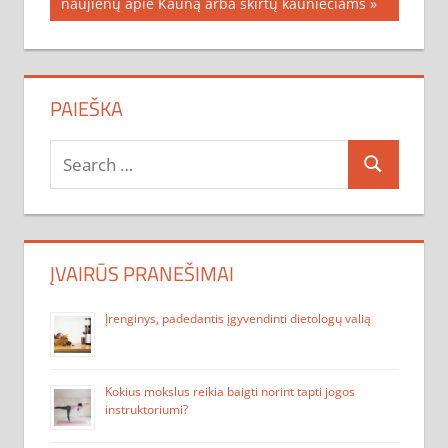
įrašų
Post:
naujienų apie Kauną arba skirtų kauniečiams
PAIEŠKA
Search
Search
for:
ĮVAIRŪS PRANEŠIMAI
Įrenginys, padedantis įgyvendinti dietologų valią
Kokius mokslus reikia baigti norint tapti jogos
instruktoriumi?